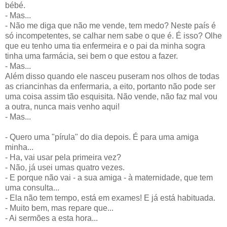
bébé.
- Mas...
- Não me diga que não me vende, tem medo? Neste país é
só incompetentes, se calhar nem sabe o que é. É isso? Olhe
que eu tenho uma tia enfermeira e o pai da minha sogra
tinha uma farmácia, sei bem o que estou a fazer.
- Mas...
Além disso quando ele nasceu puseram nos olhos de todas
as criancinhas da enfermaria, a eito, portanto não pode ser
uma coisa assim tão esquisita. Não vende, não faz mal vou
a outra, nunca mais venho aqui!
- Mas...
- Quero uma "pírula" do dia depois. É para uma amiga
minha...
- Ha, vai usar pela primeira vez?
- Não, já usei umas quatro vezes.
- E porque não vai - a sua amiga - à maternidade, que tem
uma consulta...
- Ela não tem tempo, está em exames! E já está habituada.
- Muito bem, mas repare que...
- Ai sermões a esta hora...