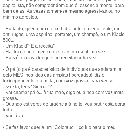
capitalista, não compreendem que é, essencialmente, para
bem delas. Às vezes tornam-se mesmo agressivas ou no
mínimo agrestes.
- Portanto, queria um creme hidratante, um emoliente, um
anti-rugas, uma aspirina, portanto, um champô, e um Klacid
500...
- Um Klacid? E a receita?
- Ha, foi o que o médico me receitou da última vez...
- Pois é, mas vai ter que lho receitar outra vez...
- Ó pá (o pá é característico de indivíduos que andaram lá
pelo MES, nos idos das amplas liberdades), diz o
toxicopendente, da porta, com voz grossa, para ver se
assusta, tens "Sirenal"?
- Vai chamar pá ó... à tua mãe, digo eu ainda com voz mais
grossa.
- Quando estiveres de urgência á noite, vou partir esta porta
toda...
- Vai lá vai...
- Se faz favor queria um "Coloraucil" colírio para o meu