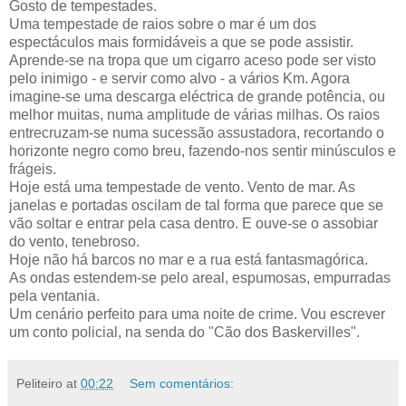
Gosto de tempestades.
Uma tempestade de raios sobre o mar é um dos
espectáculos mais formidáveis a que se pode assistir.
Aprende-se na tropa que um cigarro aceso pode ser visto
pelo inimigo - e servir como alvo - a vários Km. Agora
imagine-se uma descarga eléctrica de grande potência, ou
melhor muitas, numa amplitude de várias milhas. Os raios
entrecruzam-se numa sucessão assustadora, recortando o
horizonte negro como breu, fazendo-nos sentir minúsculos e
frágeis.
Hoje está uma tempestade de vento. Vento de mar. As
janelas e portadas oscilam de tal forma que parece que se
vão soltar e entrar pela casa dentro. E ouve-se o assobiar
do vento, tenebroso.
Hoje não há barcos no mar e a rua está fantasmagórica.
As ondas estendem-se pelo areal, espumosas, empurradas
pela ventania.
Um cenário perfeito para uma noite de crime. Vou escrever
um conto policial, na senda do "Cão dos Baskervilles".
Peliteiro
at
00:22
Sem comentários: