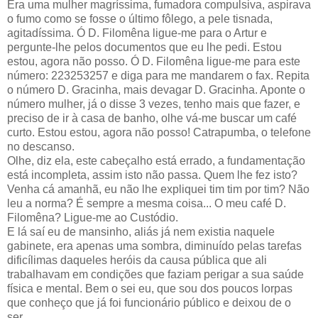
Era uma mulher magríssima, fumadora compulsiva, aspirava
o fumo como se fosse o último fôlego, a pele tisnada,
agitadíssima. Ó D. Filomêna ligue-me para o Artur e
pergunte-lhe pelos documentos que eu lhe pedi. Estou
estou, agora não posso. Ó D. Filomêna ligue-me para este
número: 223253257 e diga para me mandarem o fax. Repita
o número D. Gracinha, mais devagar D. Gracinha. Aponte o
número mulher, já o disse 3 vezes, tenho mais que fazer, e
preciso de ir à casa de banho, olhe vá-me buscar um café
curto. Estou estou, agora não posso! Catrapumba, o telefone
no descanso.
Olhe, diz ela, este cabeçalho está errado, a fundamentação
está incompleta, assim isto não passa. Quem lhe fez isto?
Venha cá amanhã, eu não lhe expliquei tim tim por tim? Não
leu a norma? É sempre a mesma coisa... O meu café D.
Filomêna? Ligue-me ao Custódio.
E lá saí eu de mansinho, aliás já nem existia naquele
gabinete, era apenas uma sombra, diminuído pelas tarefas
dificílimas daqueles heróis da causa pública que ali
trabalhavam em condições que faziam perigar a sua saúde
física e mental. Bem o sei eu, que sou dos poucos lorpas
que conheço que já foi funcionário público e deixou de o
ser.