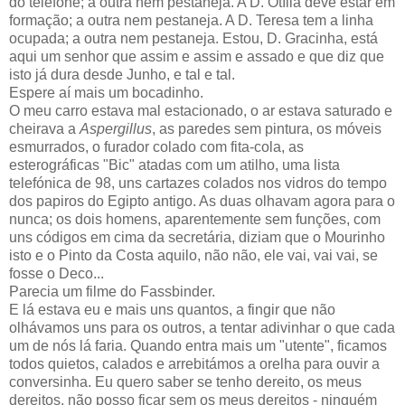
do telefone; a outra nem pestaneja. A D. Otília deve estar em
formação; a outra nem pestaneja. A D. Teresa tem a linha
ocupada; a outra nem pestaneja. Estou, D. Gracinha, está
aqui um senhor que assim e assim e assado e que diz que
isto já dura desde Junho, e tal e tal.
Espere aí mais um bocadinho.
O meu carro estava mal estacionado, o ar estava saturado e
cheirava a
Aspergillus
, as paredes sem pintura, os móveis
esmurrados, o furador colado com fita-cola, as
esterográficas "Bic" atadas com um atilho, uma lista
telefónica de 98, uns cartazes colados nos vidros do tempo
dos papiros do Egipto antigo. As duas olhavam agora para o
nunca; os dois homens, aparentemente sem funções, com
uns códigos em cima da secretária, diziam que o Mourinho
isto e o Pinto da Costa aquilo, não não, ele vai, vai vai, se
fosse o Deco...
Parecia um filme do Fassbinder.
E lá estava eu e mais uns quantos, a fingir que não
olhávamos uns para os outros, a tentar adivinhar o que cada
um de nós lá faria. Quando entra mais um "utente", ficamos
todos quietos, calados e arrebitámos a orelha para ouvir a
conversinha. Eu quero saber se tenho dereito, os meus
dereitos, não posso ficar sem os meus dereitos - ninguém