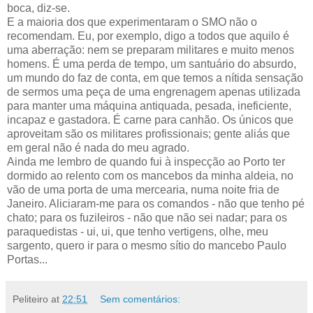
boca, diz-se.
E a maioria dos que experimentaram o SMO não o
recomendam. Eu, por exemplo, digo a todos que aquilo é
uma aberração: nem se preparam militares e muito menos
homens. É uma perda de tempo, um santuário do absurdo,
um mundo do faz de conta, em que temos a nítida sensação
de sermos uma peça de uma engrenagem apenas utilizada
para manter uma máquina antiquada, pesada, ineficiente,
incapaz e gastadora. É carne para canhão. Os únicos que
aproveitam são os militares profissionais; gente aliás que
em geral não é nada do meu agrado.
Ainda me lembro de quando fui à inspecção ao Porto ter
dormido ao relento com os mancebos da minha aldeia, no
vão de uma porta de uma mercearia, numa noite fria de
Janeiro. Aliciaram-me para os comandos - não que tenho pé
chato; para os fuzileiros - não que não sei nadar; para os
paraquedistas - ui, ui, que tenho vertigens, olhe, meu
sargento, quero ir para o mesmo sítio do mancebo Paulo
Portas...
Peliteiro
at
22:51
Sem comentários: