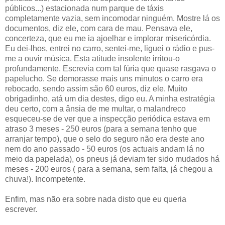
públicos...) estacionada num parque de táxis
completamente vazia, sem incomodar ninguém. Mostre lá os
documentos, diz ele, com cara de mau. Pensava ele,
concerteza, que eu me ia ajoelhar e implorar misericórdia.
Eu dei-lhos, entrei no carro, sentei-me, liguei o rádio e pus-
me a ouvir música. Esta atitude insolente irritou-o
profundamente. Escrevia com tal fúria que quase rasgava o
papelucho. Se demorasse mais uns minutos o carro era
rebocado, sendo assim são 60 euros, diz ele. Muito
obrigadinho, atá um dia destes, digo eu. A minha estratégia
deu certo, com a ânsia de me multar, o malandreco
esqueceu-se de ver que a inspecção periódica estava em
atraso 3 meses - 250 euros (para a semana tenho que
arranjar tempo), que o selo do seguro não era deste ano
nem do ano passado - 50 euros (os actuais andam lá no
meio da papelada), os pneus já deviam ter sido mudados há
meses - 200 euros ( para a semana, sem falta, já chegou a
chuva!). Incompetente.
Enfim, mas não era sobre nada disto que eu queria
escrever.