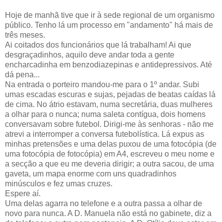
Hoje de manhã tive que ir à sede regional de um organismo
público. Tenho lá um processo em "andamento" há mais de
três meses.
Ai coitados dos funcionários que lá trabalham! Ai que
desgraçadinhos, aquilo deve andar toda a gente
encharcadinha em benzodiazepinas e antidepressivos. Até
dá pena...
Na entrada o porteiro mandou-me para o 1º andar. Subi
umas escadas escuras e sujas, pejadas de beatas caídas lá
de cima. No átrio estavam, numa secretária, duas mulheres
a olhar para o nunca; numa saleta contígua, dois homens
conversavam sobre futebol. Dirigi-me às senhoras - não me
atrevi a interromper a conversa futebolística. Lá expus as
minhas pretensões e uma delas puxou de uma fotocópia (de
uma fotocópia de fotocópia) em A4, escreveu o meu nome e
a secção a que eu me deveria dirigir; a outra sacou, de uma
gaveta, um mapa enorme com uns quadradinhos
minúsculos e fez umas cruzes.
Espere aí.
Uma delas agarra no telefone e a outra passa a olhar de
novo para nunca. A D. Manuela não está no gabinete, diz a