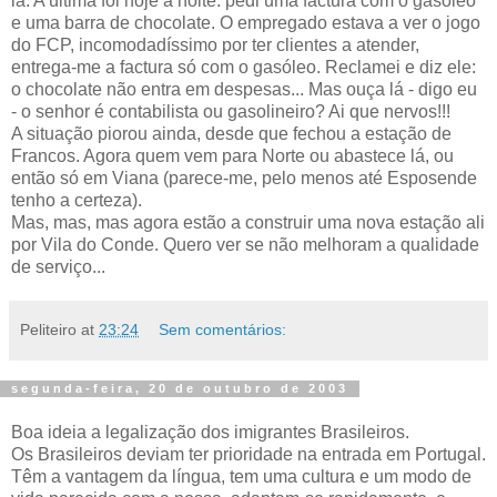
ia. A última foi hoje á noite: pedi uma factura com o gasóleo
e uma barra de chocolate. O empregado estava a ver o jogo
do FCP, incomodadíssimo por ter clientes a atender,
entrega-me a factura só com o gasóleo. Reclamei e diz ele:
o chocolate não entra em despesas... Mas ouça lá - digo eu
- o senhor é contabilista ou gasolineiro? Ai que nervos!!!
A situação piorou ainda, desde que fechou a estação de
Francos. Agora quem vem para Norte ou abastece lá, ou
então só em Viana (parece-me, pelo menos até Esposende
tenho a certeza).
Mas, mas, mas agora estão a construir uma nova estação ali
por Vila do Conde. Quero ver se não melhoram a qualidade
de serviço...
Peliteiro
at
23:24
Sem comentários:
segunda-feira, 20 de outubro de 2003
Boa ideia a legalização dos imigrantes Brasileiros.
Os Brasileiros deviam ter prioridade na entrada em Portugal.
Têm a vantagem da língua, tem uma cultura e um modo de