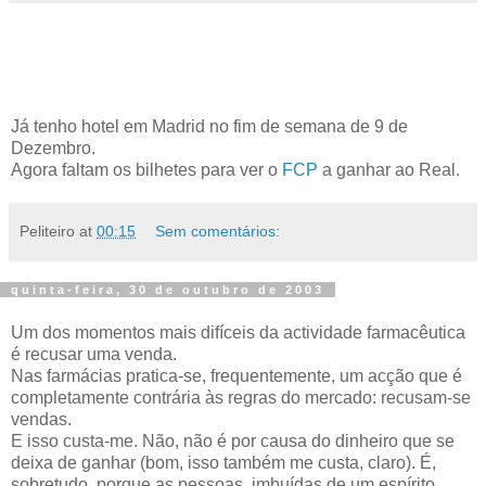
Já tenho hotel em Madrid no fim de semana de 9 de
Dezembro.
Agora faltam os bilhetes para ver o
FCP
a ganhar ao Real.
Peliteiro
at
00:15
Sem comentários:
quinta-feira, 30 de outubro de 2003
Um dos momentos mais difíceis da actividade farmacêutica
é recusar uma venda.
Nas farmácias pratica-se, frequentemente, um acção que é
completamente contrária às regras do mercado: recusam-se
vendas.
E isso custa-me. Não, não é por causa do dinheiro que se
deixa de ganhar (bom, isso também me custa, claro). É,
sobretudo, porque as pessoas, imbuídas de um espírito