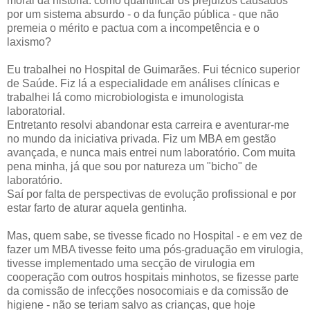
moral da história: como quantificar os prejuízos causados
por um sistema absurdo - o da função pública - que não
premeia o mérito e pactua com a incompetência e o
laxismo?
Eu trabalhei no Hospital de Guimarães. Fui técnico superior
de Saúde. Fiz lá a especialidade em análises clínicas e
trabalhei lá como microbiologista e imunologista
laboratorial.
Entretanto resolvi abandonar esta carreira e aventurar-me
no mundo da iniciativa privada. Fiz um MBA em gestão
avançada, e nunca mais entrei num laboratório. Com muita
pena minha, já que sou por natureza um "bicho" de
laboratório.
Saí por falta de perspectivas de evolução profissional e por
estar farto de aturar aquela gentinha.
Mas, quem sabe, se tivesse ficado no Hospital - e em vez de
fazer um MBA tivesse feito uma pós-graduação em virulogia,
tivesse implementado uma secção de virulogia em
cooperação com outros hospitais minhotos, se fizesse parte
da comissão de infecções nosocomiais e da comissão de
higiene - não se teriam salvo as crianças, que hoje