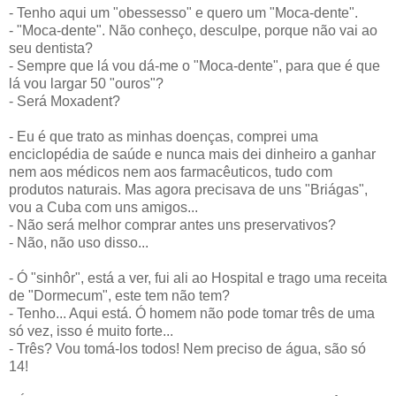
- Tenho aqui um "obessesso" e quero um "Moca-dente".
- "Moca-dente". Não conheço, desculpe, porque não vai ao
seu dentista?
- Sempre que lá vou dá-me o "Moca-dente", para que é que
lá vou largar 50 "ouros"?
- Será Moxadent?
- Eu é que trato as minhas doenças, comprei uma
enciclopédia de saúde e nunca mais dei dinheiro a ganhar
nem aos médicos nem aos farmacêuticos, tudo com
produtos naturais. Mas agora precisava de uns "Briágas",
vou a Cuba com uns amigos...
- Não será melhor comprar antes uns preservativos?
- Não, não uso disso...
- Ó "sinhôr", está a ver, fui ali ao Hospital e trago uma receita
de "Dormecum", este tem não tem?
- Tenho... Aqui está. Ó homem não pode tomar três de uma
só vez, isso é muito forte...
- Três? Vou tomá-los todos! Nem preciso de água, são só
14!