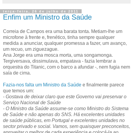
terça-feira, 26 de julho de 2011
Enfim um Ministro da Saúde
Correia de Campos era uma barata tonta. Metiam-lhe um
microfone à frente e, frenético, tinha sempre qualquer
medida a anunciar, qualquer promessa a fazer, um avanço,
um recuo, um ziguezague.
Ana Jorge era uma mosca morta, uma songamonga.
Tergiversava, dissimulava, empatava - fazia lembrar a
orquestra do Titanic, com o barco a afundar -, nem fugia nem
saía de cima.
Fazia-nos falta um Ministro da Saúde
e finalmente parece
que temos um:
- Gostava de deixar claro que este Governo vai preservar o
Serviço Nacional de Saúde
- O Ministro da Saúde assume-se como Ministro do Sistema
de Saúde e não apenas do SNS. Há excelentes unidades
de saúde públicas, em Portugal e excelentes unidades no
sector privado e social. Vamos, sem quaisquer preconceitos,
aproveitar o melhor de cada experiência e colocá-la ao