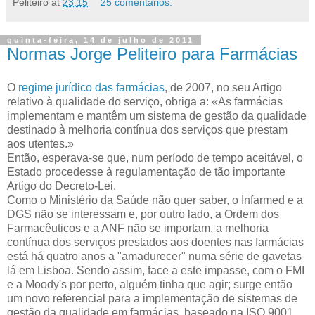
Peliteiro
at
23:15
25 comentários:
quinta-feira, 14 de julho de 2011
Normas Jorge Peliteiro para Farmácias
O
regime jurídico das farmácias
, de 2007, no seu Artigo
relativo à qualidade do serviço, obriga a: «As farmácias
implementam e mantêm um sistema de gestão da qualidade
destinado à melhoria contínua dos serviços que prestam
aos utentes.»
Então, esperava-se que, num período de tempo aceitável, o
Estado procedesse à regulamentação de tão importante
Artigo do Decreto-Lei.
Como o Ministério da Saúde não quer saber, o Infarmed e a
DGS não se interessam e, por outro lado, a Ordem dos
Farmacêuticos e a ANF não se importam, a melhoria
contínua dos serviços prestados aos doentes nas farmácias
está há quatro anos a "amadurecer" numa série de gavetas
lá em Lisboa. Sendo assim, face a este impasse, com o FMI
e a Moody's por perto, alguém tinha que agir; surge então
um novo referencial para a implementação de sistemas de
gestão da qualidade em farmácias, baseado na ISO 9001,