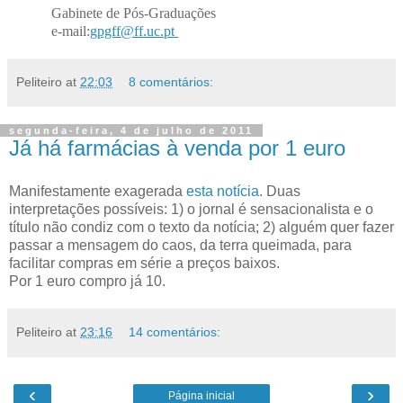
Gabinete de Pós-Graduações
e-mail:
gpgff@ff.uc.pt
Peliteiro
at
22:03
8 comentários:
segunda-feira, 4 de julho de 2011
Já há farmácias à venda por 1 euro
Manifestamente exagerada
esta notícia
. Duas
interpretações possíveis: 1) o jornal é sensacionalista e o
título não condiz com o texto da notícia; 2) alguém quer fazer
passar a mensagem do caos, da terra queimada, para
facilitar compras em série a preços baixos.
Por 1 euro compro já 10.
Peliteiro
at
23:16
14 comentários:
‹
›
Página inicial