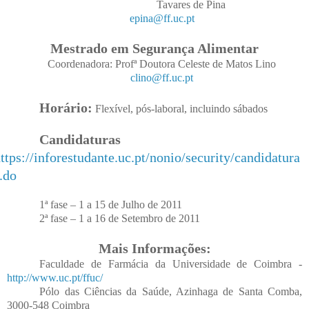
Tavares de Pina
epina@ff.uc.pt
Mestrado em Segurança Alimentar
Coordenadora: Profª Doutora Celeste de Matos Lino
clino@ff.uc.pt
Horário:
Flexível, pós-laboral, incluindo sábados
Candidaturas
ttps://inforestudante.uc.pt/nonio/security/candidatura
.do
1ª fase – 1 a 15 de Julho de 2011
2ª fase – 1 a 16 de Setembro de 2011
Mais Informações:
Faculdade de Farmácia da Universidade de Coimbra -
http://www.uc.pt/ffuc/
Pólo das Ciências da Saúde, Azinhaga de Santa Comba,
3000-548 Coimbra