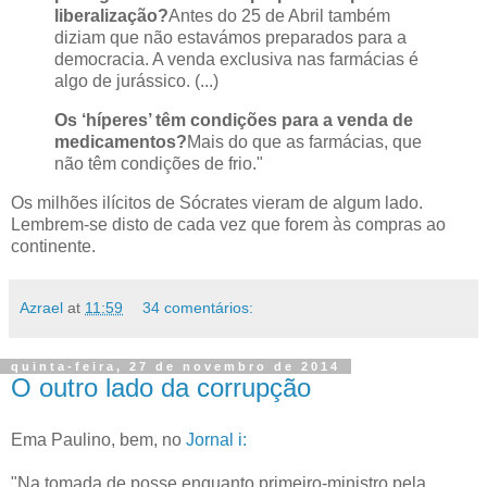
liberalização?
Antes do 25 de Abril também
diziam que não estavámos preparados para a
democracia. A venda exclusiva nas farmácias é
algo de jurássico. (...)
Os ‘híperes’ têm condições para a venda de
medicamentos?
Mais do que as farmácias, que
não têm condições de frio."
Os milhões ilícitos de Sócrates vieram de algum lado.
Lembrem-se disto de cada vez que forem às compras ao
continente.
Azrael
at
11:59
34 comentários:
quinta-feira, 27 de novembro de 2014
O outro lado da corrupção
Ema Paulino, bem, no
Jornal i:
"Na tomada de posse enquanto primeiro-ministro pela