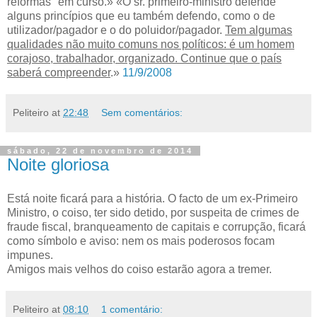
reformas" em curso.» «O sr. primeiro-ministro defende
alguns princípios que eu também defendo, como o de
utilizador/pagador e o do poluidor/pagador.
Tem algumas
qualidades não muito comuns nos políticos: é um homem
corajoso, trabalhador, organizado. Continue que o país
saberá compreender
.»
11/9/2008
Peliteiro
at
22:48
Sem comentários:
sábado, 22 de novembro de 2014
Noite gloriosa
Está noite ficará para a história. O facto de um ex-Primeiro
Ministro, o coiso, ter sido detido, por suspeita de crimes de
fraude fiscal, branqueamento de capitais e corrupção, ficará
como símbolo e aviso: nem os mais poderosos focam
impunes.
Amigos mais velhos do coiso estarão agora a tremer.
Peliteiro
at
08:10
1 comentário: