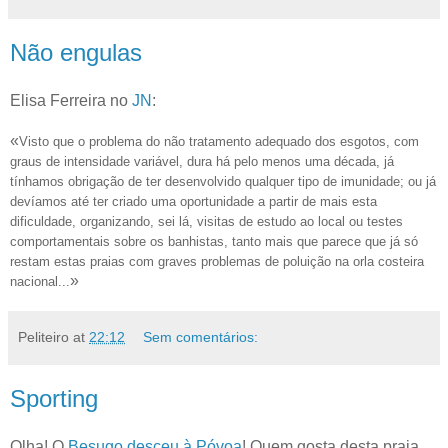
Não engulas
Elisa Ferreira no
JN
:
«
Visto que o problema do não tratamento adequado dos esgotos, com
graus de intensidade variável, dura há pelo menos uma década, já
tínhamos obrigação de ter desenvolvido qualquer tipo de imunidade; ou já
devíamos até ter criado uma oportunidade a partir de mais esta
dificuldade, organizando, sei lá, visitas de estudo ao local ou testes
comportamentais sobre os banhistas, tanto mais que parece que
já só
restam estas praias com graves problemas de poluição na orla costeira
»
nacional...
Peliteiro
at
22:12
Sem comentários:
Sporting
Olha! O
Besugo desceu à Póvoa
! Quem gosta desta praia