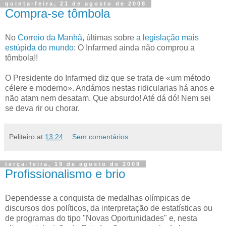
quinta-feira, 21 de agosto de 2008
Compra-se tômbola
No
Correio da Manhã
, últimas sobre
a legislação mais
estúpida do mundo
: O Infarmed ainda não comprou a
tômbola!!
O Presidente do Infarmed diz que se trata de «um método
célere e moderno». Andámos nestas ridicularias há anos e
não atam nem desatam. Que absurdo! Até dá dó! Nem sei
se deva rir ou chorar.
Peliteiro
at
13:24
Sem comentários:
terça-feira, 19 de agosto de 2008
Profissionalismo e brio
Dependesse a conquista de medalhas olímpicas de
discursos dos políticos, da interpretação de estatísticas ou
de programas do tipo "Novas Oportunidades" e, nesta