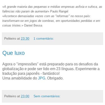
«
A grande maioria das pequenas e mé­dias empre­sas asfixia e sufoca, as
falências não param de au­mentar
» Paulo Rangel
«
Acontece demasiadas vezes com as "reformas" no nosso país:
transformam-se em jogos de sombras, em oportunidades perdidas e em
coisas tristes.
» Daniel Bessa
Peliteiro
at
23:30
1 comentário:
Que luxo
Agora o "impressões" está preparado para os desafios da
globalização e pode ser lido em 23 línguas. Experimente a
tradução para japonês - fantástico!
Uma amabilidade do
JPG
. Obrigado.
Peliteiro
at
23:00
Sem comentários: