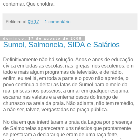
contornar. Que choldra.
Peliteiro
at
09:17
1 comentário:
domingo, 17 de agosto de 2008
Sumol, Salmonela, SIDA e Salários
Definitivamente não há solução. Anos e anos de educação
cívica em todas as escolas, nas Igrejas, nos escuteiros, em
todo e mais algum programas de televisão, e de rádio,
enfim, eu sei lá, em toda a parte e o povo não aprende, o
povo continua a deitar as latas de
Sumol
para o meio da
rua, piriscas nos passeios, a urinar em qualquer esquina,
escarrar nas valetas e a enterrar ossos do frango de
churrasco na areia da praia. Não adianta, não tem remédio,
a não ser, talvez, vergastadas na praça pública.
No dia em que interditaram a praia da Lagoa por presença
de
S
almonelas apareceram uns néscios que prontamente
se prestaram a declarar que eram de uma raça forte,