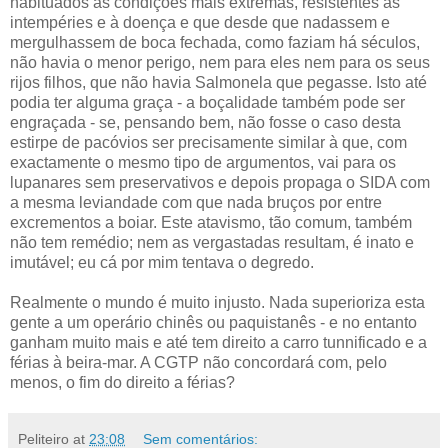
habituados às condições mais extremas, resistentes às
intempéries e à doença e que desde que nadassem e
mergulhassem de boca fechada, como faziam há séculos,
não havia o menor perigo, nem para eles nem para os seus
rijos filhos, que não havia Salmonela que pegasse. Isto até
podia ter alguma graça - a boçalidade também pode ser
engraçada - se, pensando bem, não fosse o caso desta
estirpe de pacóvios ser precisamente similar à que, com
exactamente o mesmo tipo de argumentos, vai para os
lupanares sem preservativos e depois propaga o
S
IDA com
a mesma leviandade com que nada bruços por entre
excrementos a boiar. Este atavismo, tão comum, também
não tem remédio; nem as vergastadas resultam, é inato e
imutável; eu cá por mim tentava o degredo.
Realmente o mundo é muito injusto. Nada superioriza esta
gente a um operário chinês ou paquistanês - e no entanto
ganham muito mais e até tem direito a carro tunnificado e a
férias à beira-mar. A CGTP não concordará com, pelo
menos, o fim do direito a férias?
Peliteiro
at
23:08
Sem comentários: