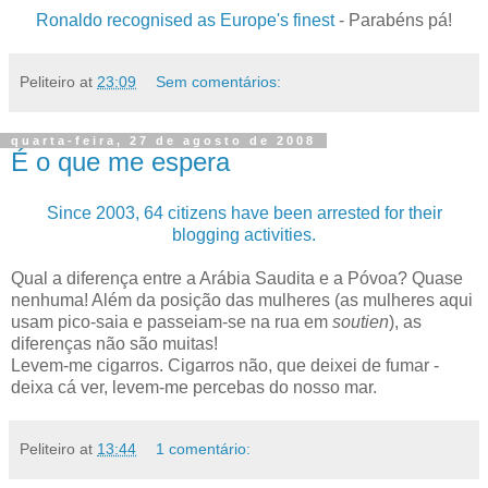
Ronaldo recognised as Europe's finest
- Parabéns pá!
Peliteiro
at
23:09
Sem comentários:
quarta-feira, 27 de agosto de 2008
É o que me espera
Since 2003, 64 citizens have been arrested for their
blogging activities.
Qual a diferença entre a Arábia Saudita e a Póvoa? Quase
nenhuma! Além da posição das mulheres (as mulheres aqui
usam pico-saia e passeiam-se na rua em
soutien
), as
diferenças não são muitas!
Levem-me cigarros. Cigarros não, que deixei de fumar -
deixa cá ver, levem-me percebas do nosso mar.
Peliteiro
at
13:44
1 comentário: