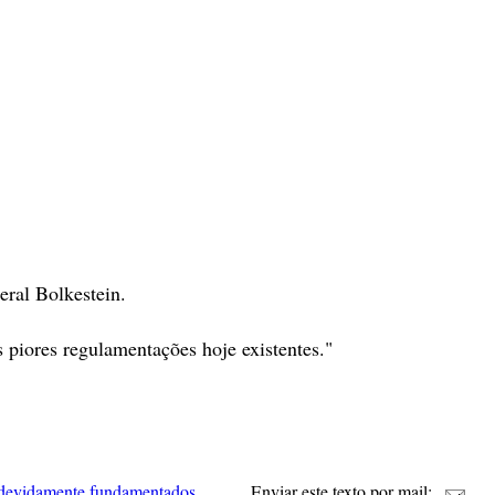
eral Bolkestein.
 piores regulamentações hoje existentes."
 devidamente fundamentados
Enviar este texto por mail: