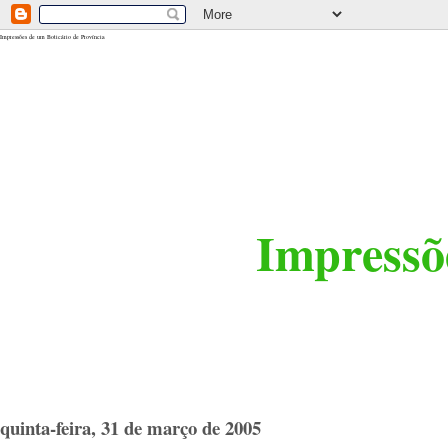
<$BlogRSDUrl$>
Impressões de um Boticário de Província
Impressõe
quinta-feira, 31 de março de 2005