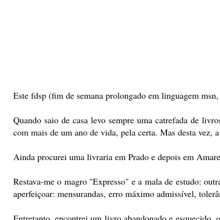
Este fdsp (fim de semana prolongado em linguagem msn, 
Quando saio de casa levo sempre uma catrefada de livro
com mais de um ano de vida, pela certa. Mas desta vez, 
Ainda procurei uma livraria em Prado e depois em Amares
Restava-me o magro "Expresso" e a mala de estudo: outra 
aperfeiçoar: mensurandas, erro máximo admissível, tolerân
Entretanto, encontrei um livro abandonado e esquecido, 