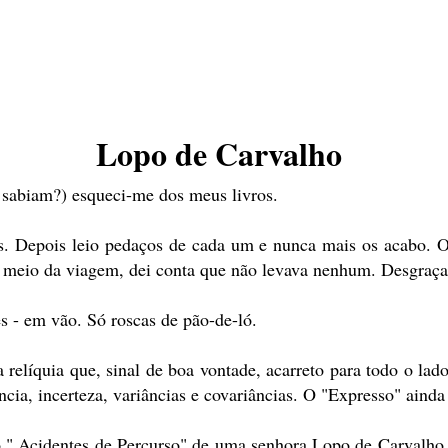
Lopo de Carvalho
sabiam?) esqueci-me dos meus livros.
s. Depois leio pedaços de cada um e nunca mais os acabo. O
a meio da viagem, dei conta que não levava nenhum. Desgraça.
 - em vão. Só roscas de pão-de-ló.
relíquia que, sinal de boa vontade, acarreto para todo o lado
cia, incerteza, variâncias e covariâncias. O "Expresso" ainda
o " Acidentes de Percurso" de uma senhora Lopo de Carvalho.