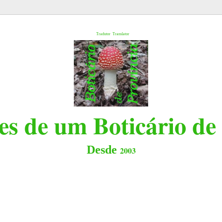
l
Tradutor
Translator
s de um Boticário de
Desde
2003