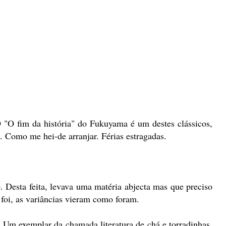
 "O fim da história" do Fukuyama é um destes clássicos,
 Como me hei-de arranjar. Férias estragadas.
. Desta feita, levava uma matéria abjecta mas que preciso
 foi, as variâncias vieram como foram.
 Um exemplar da chamada literatura de chá e torradinhas.