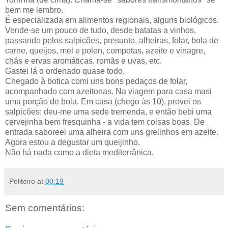
bem me lembro.
É especializada em alimentos regionais, alguns biológicos.
Vende-se um pouco de tudo, desde batatas a vinhos,
passando pelos salpicões, presunto, alheiras, folar, bola de
carne, queijos, mel e polen, compotas, azeite e vinagre,
chás e ervas aromáticas, romãs e uvas, etc.
Gastei lá o ordenado quase todo.
Chegado à botica comi uns bons pedaços de folar,
acompanhado com azeitonas. Na viagem para casa masi
uma porção de bola. Em casa (chego às 10), provei os
salpicões; deu-me uma sede tremenda, e então bebi uma
cervejinha bem fresquinha - a vida tem coisas boas. De
entrada saboreei uma alheira com uns grelinhos em azeite.
Agora estou a degustar um queijinho.
Não há nada como a dieta mediterrânica.
Peliteiro
at
00:19
Sem comentários: