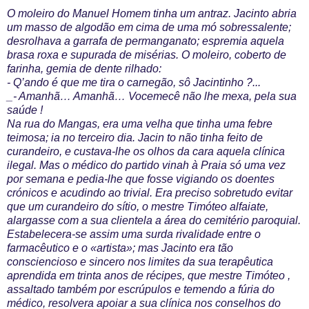
O moleiro do Manuel Homem tinha um antraz. Jacinto abria
um masso de algodão em cima de uma mó sobressalente;
desrolhava a garrafa de permanganato; espremia aquela
brasa roxa e supurada de misérias. O moleiro, coberto de
farinha, gemia de dente rilhado:
- Q’ando é que me tira o carnegão, sô Jacintinho ?...
_- Amanhã… Amanhã… Vocemecê não lhe mexa, pela sua
saúde !
Na rua do Mangas, era uma velha que tinha uma febre
teimosa; ia no terceiro dia. Jacin to não tinha feito de
curandeiro, e custava-lhe os olhos da cara aquela clínica
ilegal. Mas o médico do partido vinah à Praia só uma vez
por semana e pedia-lhe que fosse vigiando os doentes
crónicos e acudindo ao trivial. Era preciso sobretudo evitar
que um curandeiro do sítio, o mestre Timóteo alfaiate,
alargasse com a sua clientela a área do cemitério paroquial.
Estabelecera-se assim uma surda rivalidade entre o
farmacêutico e o «artista»; mas Jacinto era tão
consciencioso e sincero nos limites da sua terapêutica
aprendida em trinta anos de récipes, que mestre Timóteo ,
assaltado também por escrúpulos e temendo a fúria do
médico, resolvera apoiar a sua clínica nos conselhos do