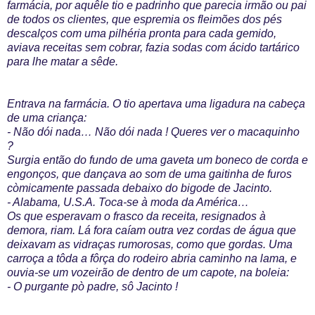
farmácia, por aquêle tio e padrinho que parecia irmão ou pai
de todos os clientes, que espremia os fleimões dos pés
descalços com uma pilhéria pronta para cada gemido,
aviava receitas sem cobrar, fazia sodas com ácido tartárico
para lhe matar a sêde.
Entrava na farmácia. O tio apertava uma ligadura na cabeça
de uma criança:
- Não dói nada… Não dói nada ! Queres ver o macaquinho
?
Surgia então do fundo de uma gaveta um boneco de corda e
engonços, que dançava ao som de uma gaitinha de furos
còmicamente passada debaixo do bigode de Jacinto.
- Alabama, U.S.A. Toca-se à moda da América…
Os que esperavam o frasco da receita, resignados à
demora, riam. Lá fora caíam outra vez cordas de água que
deixavam as vidraças rumorosas, como que gordas. Uma
carroça a tôda a fôrça do rodeiro abria caminho na lama, e
ouvia-se um vozeirão de dentro de um capote, na boleia:
- O purgante pò padre, sô Jacinto !