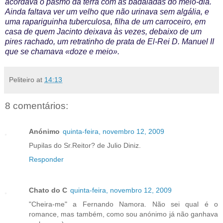
acordava o pasmo da terra com as badaladas do meio-dia.
Ainda faltava ver um velho que não urinava sem algália, e
uma rapariguinha tuberculosa, filha de um carroceiro, em
casa de quem Jacinto deixava às vezes, debaixo de um
pires rachado, um retratinho de prata de El-Rei D. Manuel II
que se chamava «doze e meio».
Peliteiro
at
14:13
8 comentários:
Anónimo
quinta-feira, novembro 12, 2009
Pupilas do Sr.Reitor? de Julio Diniz.
Responder
Chato do C
quinta-feira, novembro 12, 2009
"Cheira-me" a Fernando Namora. Não sei qual é o
romance, mas também, como sou anónimo já não ganhava