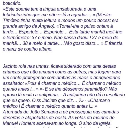
boticário.
«Este doente tem a língua ensaburrada e uma
febrículazinha que me não está a agradar… » (Mestre
Timóteo tinha muita leitura e modos um pouco doces; era
grande amigo de Ângelo). «Tomei-lhe o pulso ontem à
tarde… Espertote… Espertote… Esta tarde manhã meti-lhe
o termómetro: 37 e meio. Não passa daqui ! 37 e meio de
manhã… 38 e meio à tarde… Não gosto disto… » E franzia
o nariz de coelho albino.
Jacinto roía nas unhas, ficava siderado com uma destas
crianças que não amuam como as outras, mas fogem para
um canto protegendo com ambas as mãos o brinquedinho
assaltado: «Pois é chamar o médico… É chamar o médico
quanto antes !... » »- E se lhe déssemos piramidão? Não
aprovo lá muito a antipirina… A antipirina não dá o resultado
que eu quero. O sr. Jacinto que diz… ?» - «Chamar o
médico ! É chamar o médico quanto antes !... »
A jornada de João Semana a pé prosseguia nas canadas
desertas e atapetadas de bosta. As velas do moinho do
Manuel Homem acenavam ao longe. O sino da igreja