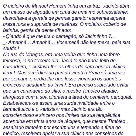
O moleiro do Manuel Homem tinha um antraz. Jacinto abria
um masso de algodão em cima de uma mó sobressalente;
desrolhava a garrafa de permanganato; espremia aquela
brasa roxa e supurada de misérias. O moleiro, coberto de
farinha, gemia de dente rilhado:
- Q’ando é que me tira o carnegão, sô Jacintinho ?...
_- Amanhã… Amanhã… Vocemecê não lhe mexa, pela sua
saúde !
Na rua do Mangas, era uma velha que tinha uma febre
teimosa; ia no terceiro dia. Jacin to não tinha feito de
curandeiro, e custava-lhe os olhos da cara aquela clínica
ilegal. Mas o médico do partido vinah à Praia só uma vez
por semana e pedia-lhe que fosse vigiando os doentes
crónicos e acudindo ao trivial. Era preciso sobretudo evitar
que um curandeiro do sítio, o mestre Timóteo alfaiate,
alargasse com a sua clientela a área do cemitério paroquial.
Estabelecera-se assim uma surda rivalidade entre o
farmacêutico e o «artista»; mas Jacinto era tão
consciencioso e sincero nos limites da sua terapêutica
aprendida em trinta anos de récipes, que mestre Timóteo ,
assaltado também por escrúpulos e temendo a fúria do
médico, resolvera apoiar a sua clínica nos conselhos do