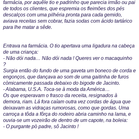
farmácia, por aquêle tio e padrinho que parecia irmão ou pai
de todos os clientes, que espremia os fleimões dos pés
descalços com uma pilhéria pronta para cada gemido,
aviava receitas sem cobrar, fazia sodas com ácido tartárico
para lhe matar a sêde.
Entrava na farmácia. O tio apertava uma ligadura na cabeça
de uma criança:
- Não dói nada… Não dói nada ! Queres ver o macaquinho
?
Surgia então do fundo de uma gaveta um boneco de corda e
engonços, que dançava ao som de uma gaitinha de furos
còmicamente passada debaixo do bigode de Jacinto.
- Alabama, U.S.A. Toca-se à moda da América…
Os que esperavam o frasco da receita, resignados à
demora, riam. Lá fora caíam outra vez cordas de água que
deixavam as vidraças rumorosas, como que gordas. Uma
carroça a tôda a fôrça do rodeiro abria caminho na lama, e
ouvia-se um vozeirão de dentro de um capote, na boleia:
- O purgante pò padre, sô Jacinto !