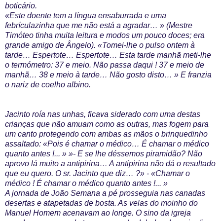
boticário.
«Este doente tem a língua ensaburrada e uma
febrículazinha que me não está a agradar… » (Mestre
Timóteo tinha muita leitura e modos um pouco doces; era
grande amigo de Ângelo). «Tomei-lhe o pulso ontem à
tarde… Espertote… Espertote… Esta tarde manhã meti-lhe
o termómetro: 37 e meio. Não passa daqui ! 37 e meio de
manhã… 38 e meio à tarde… Não gosto disto… » E franzia
o nariz de coelho albino.
Jacinto roía nas unhas, ficava siderado com uma destas
crianças que não amuam como as outras, mas fogem para
um canto protegendo com ambas as mãos o brinquedinho
assaltado: «Pois é chamar o médico… É chamar o médico
quanto antes !... » »- E se lhe déssemos piramidão? Não
aprovo lá muito a antipirina… A antipirina não dá o resultado
que eu quero. O sr. Jacinto que diz… ?» - «Chamar o
médico ! É chamar o médico quanto antes !... »
A jornada de João Semana a pé prosseguia nas canadas
desertas e atapetadas de bosta. As velas do moinho do
Manuel Homem acenavam ao longe. O sino da igreja