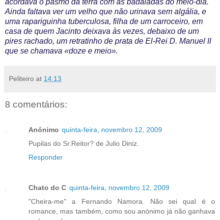
acordava o pasmo da terra com as badaladas do meio-dia.
Ainda faltava ver um velho que não urinava sem algália, e
uma rapariguinha tuberculosa, filha de um carroceiro, em
casa de quem Jacinto deixava às vezes, debaixo de um
pires rachado, um retratinho de prata de El-Rei D. Manuel II
que se chamava «doze e meio».
Peliteiro
at
14:13
8 comentários:
Anónimo
quinta-feira, novembro 12, 2009
Pupilas do Sr.Reitor? de Julio Diniz.
Responder
Chato do C
quinta-feira, novembro 12, 2009
"Cheira-me" a Fernando Namora. Não sei qual é o
romance, mas também, como sou anónimo já não ganhava