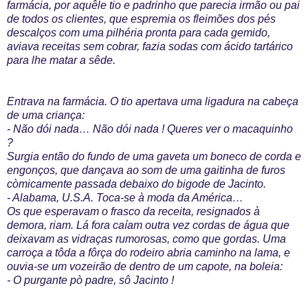
farmácia, por aquêle tio e padrinho que parecia irmão ou pai
de todos os clientes, que espremia os fleimões dos pés
descalços com uma pilhéria pronta para cada gemido,
aviava receitas sem cobrar, fazia sodas com ácido tartárico
para lhe matar a sêde.
Entrava na farmácia. O tio apertava uma ligadura na cabeça
de uma criança:
- Não dói nada… Não dói nada ! Queres ver o macaquinho
?
Surgia então do fundo de uma gaveta um boneco de corda e
engonços, que dançava ao som de uma gaitinha de furos
còmicamente passada debaixo do bigode de Jacinto.
- Alabama, U.S.A. Toca-se à moda da América…
Os que esperavam o frasco da receita, resignados à
demora, riam. Lá fora caíam outra vez cordas de água que
deixavam as vidraças rumorosas, como que gordas. Uma
carroça a tôda a fôrça do rodeiro abria caminho na lama, e
ouvia-se um vozeirão de dentro de um capote, na boleia:
- O purgante pò padre, sô Jacinto !