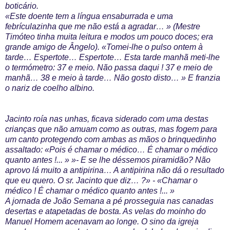
boticário.
«Este doente tem a língua ensaburrada e uma
febrículazinha que me não está a agradar… » (Mestre
Timóteo tinha muita leitura e modos um pouco doces; era
grande amigo de Ângelo). «Tomei-lhe o pulso ontem à
tarde… Espertote… Espertote… Esta tarde manhã meti-lhe
o termómetro: 37 e meio. Não passa daqui ! 37 e meio de
manhã… 38 e meio à tarde… Não gosto disto… » E franzia
o nariz de coelho albino.
Jacinto roía nas unhas, ficava siderado com uma destas
crianças que não amuam como as outras, mas fogem para
um canto protegendo com ambas as mãos o brinquedinho
assaltado: «Pois é chamar o médico… É chamar o médico
quanto antes !... » »- E se lhe déssemos piramidão? Não
aprovo lá muito a antipirina… A antipirina não dá o resultado
que eu quero. O sr. Jacinto que diz… ?» - «Chamar o
médico ! É chamar o médico quanto antes !... »
A jornada de João Semana a pé prosseguia nas canadas
desertas e atapetadas de bosta. As velas do moinho do
Manuel Homem acenavam ao longe. O sino da igreja