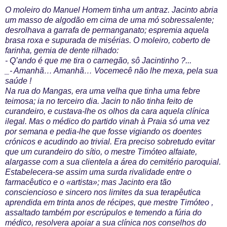
O moleiro do Manuel Homem tinha um antraz. Jacinto abria
um masso de algodão em cima de uma mó sobressalente;
desrolhava a garrafa de permanganato; espremia aquela
brasa roxa e supurada de misérias. O moleiro, coberto de
farinha, gemia de dente rilhado:
- Q’ando é que me tira o carnegão, sô Jacintinho ?...
_- Amanhã… Amanhã… Vocemecê não lhe mexa, pela sua
saúde !
Na rua do Mangas, era uma velha que tinha uma febre
teimosa; ia no terceiro dia. Jacin to não tinha feito de
curandeiro, e custava-lhe os olhos da cara aquela clínica
ilegal. Mas o médico do partido vinah à Praia só uma vez
por semana e pedia-lhe que fosse vigiando os doentes
crónicos e acudindo ao trivial. Era preciso sobretudo evitar
que um curandeiro do sítio, o mestre Timóteo alfaiate,
alargasse com a sua clientela a área do cemitério paroquial.
Estabelecera-se assim uma surda rivalidade entre o
farmacêutico e o «artista»; mas Jacinto era tão
consciencioso e sincero nos limites da sua terapêutica
aprendida em trinta anos de récipes, que mestre Timóteo ,
assaltado também por escrúpulos e temendo a fúria do
médico, resolvera apoiar a sua clínica nos conselhos do