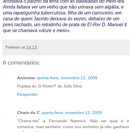
acordava o pasmo da terra com as badaladas do meio-dia.
Ainda faltava ver um velho que não urinava sem algália, e
uma rapariguinha tuberculosa, filha de um carroceiro, em
casa de quem Jacinto deixava às vezes, debaixo de um
pires rachado, um retratinho de prata de El-Rei D. Manuel II
que se chamava «doze e meio».
Peliteiro
at
14:13
8 comentários:
Anónimo
quinta-feira, novembro 12, 2009
Pupilas do Sr.Reitor? de Julio Diniz.
Responder
Chato do C
quinta-feira, novembro 12, 2009
"Cheira-me" a Fernando Namora. Não sei qual é o
romance, mas também, como sou anónimo já não ganhava