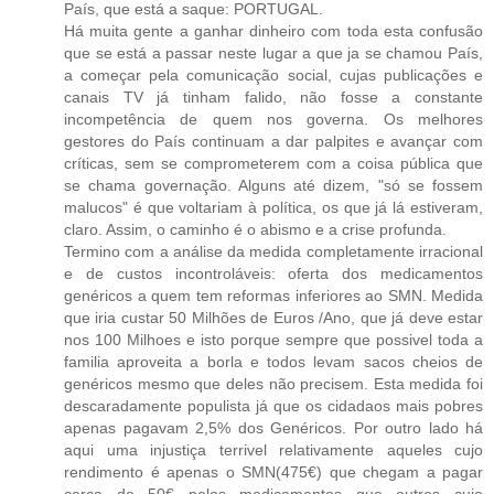
País, que está a saque: PORTUGAL.
Há muita gente a ganhar dinheiro com toda esta confusão
que se está a passar neste lugar a que ja se chamou País,
a começar pela comunicação social, cujas publicações e
canais TV já tinham falido, não fosse a constante
incompetência de quem nos governa. Os melhores
gestores do País continuam a dar palpites e avançar com
críticas, sem se comprometerem com a coisa pública que
se chama governação. Alguns até dizem, "só se fossem
malucos" é que voltariam à política, os que já lá estiveram,
claro. Assim, o caminho é o abismo e a crise profunda.
Termino com a análise da medida completamente irracional
e de custos incontroláveis: oferta dos medicamentos
genéricos a quem tem reformas inferiores ao SMN. Medida
que iria custar 50 Milhões de Euros /Ano, que já deve estar
nos 100 Milhoes e isto porque sempre que possivel toda a
familia aproveita a borla e todos levam sacos cheios de
genéricos mesmo que deles não precisem. Esta medida foi
descaradamente populista já que os cidadaos mais pobres
apenas pagavam 2,5% dos Genéricos. Por outro lado há
aqui uma injustiça terrivel relativamente aqueles cujo
rendimento é apenas o SMN(475€) que chegam a pagar