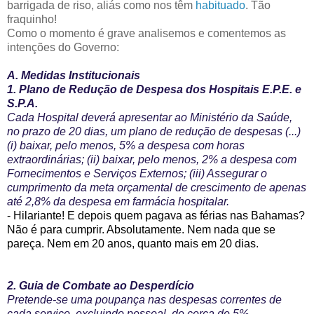
barrigada de riso, aliás como nos têm
habituado
. Tão
fraquinho!
Como o momento é grave analisemos e comentemos as
intenções do Governo:
A. Medidas Institucionais
1. Plano de Redução de Despesa dos Hospitais E.P.E. e
S.P.A.
Cada Hospital deverá apresentar ao Ministério da Saúde,
no prazo de 20 dias, um plano de redução de despesas (...)
(i) baixar, pelo menos, 5% a despesa com horas
extraordinárias; (ii) baixar, pelo menos, 2% a despesa com
Fornecimentos e Serviços Externos; (iii) Assegurar o
cumprimento da meta orçamental de crescimento de apenas
até 2,8% da despesa em farmácia hospitalar.
- Hilariante! E depois quem pagava as férias nas Bahamas?
Não é para cumprir. Absolutamente. Nem nada que se
pareça. Nem em 20 anos, quanto mais em 20 dias.
2. Guia de Combate ao Desperdício
Pretende-se uma poupança nas despesas correntes de
cada serviço, excluindo pessoal, de cerca de 5%.