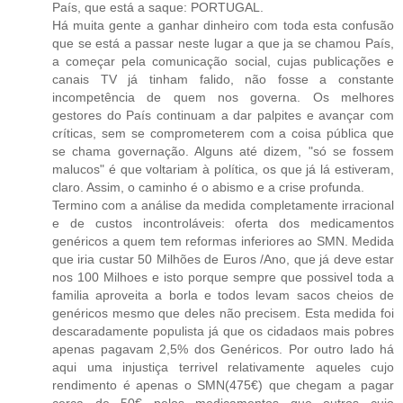
País, que está a saque: PORTUGAL.
Há muita gente a ganhar dinheiro com toda esta confusão
que se está a passar neste lugar a que ja se chamou País,
a começar pela comunicação social, cujas publicações e
canais TV já tinham falido, não fosse a constante
incompetência de quem nos governa. Os melhores
gestores do País continuam a dar palpites e avançar com
críticas, sem se comprometerem com a coisa pública que
se chama governação. Alguns até dizem, "só se fossem
malucos" é que voltariam à política, os que já lá estiveram,
claro. Assim, o caminho é o abismo e a crise profunda.
Termino com a análise da medida completamente irracional
e de custos incontroláveis: oferta dos medicamentos
genéricos a quem tem reformas inferiores ao SMN. Medida
que iria custar 50 Milhões de Euros /Ano, que já deve estar
nos 100 Milhoes e isto porque sempre que possivel toda a
familia aproveita a borla e todos levam sacos cheios de
genéricos mesmo que deles não precisem. Esta medida foi
descaradamente populista já que os cidadaos mais pobres
apenas pagavam 2,5% dos Genéricos. Por outro lado há
aqui uma injustiça terrivel relativamente aqueles cujo
rendimento é apenas o SMN(475€) que chegam a pagar