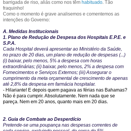
barrigada de riso, aliás como nos têm
habituado
. Tão
fraquinho!
Como o momento é grave analisemos e comentemos as
intenções do Governo:
A. Medidas Institucionais
1. Plano de Redução de Despesa dos Hospitais E.P.E. e
S.P.A.
Cada Hospital deverá apresentar ao Ministério da Saúde,
no prazo de 20 dias, um plano de redução de despesas (...)
(i) baixar, pelo menos, 5% a despesa com horas
extraordinárias; (ii) baixar, pelo menos, 2% a despesa com
Fornecimentos e Serviços Externos; (iii) Assegurar o
cumprimento da meta orçamental de crescimento de apenas
até 2,8% da despesa em farmácia hospitalar.
- Hilariante! E depois quem pagava as férias nas Bahamas?
Não é para cumprir. Absolutamente. Nem nada que se
pareça. Nem em 20 anos, quanto mais em 20 dias.
2. Guia de Combate ao Desperdício
Pretende-se uma poupança nas despesas correntes de
cada serviço, excluindo pessoal, de cerca de 5%.