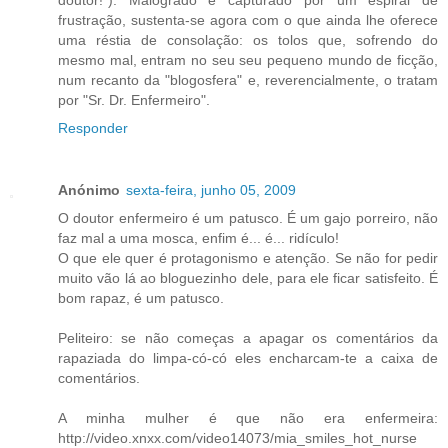
frustração, sustenta-se agora com o que ainda lhe oferece
uma réstia de consolação: os tolos que, sofrendo do
mesmo mal, entram no seu seu pequeno mundo de ficção,
num recanto da "blogosfera" e, reverencialmente, o tratam
por "Sr. Dr. Enfermeiro".
Responder
Anónimo
sexta-feira, junho 05, 2009
O doutor enfermeiro é um patusco. É um gajo porreiro, não
faz mal a uma mosca, enfim é... é... ridículo!
O que ele quer é protagonismo e atenção. Se não for pedir
muito vão lá ao bloguezinho dele, para ele ficar satisfeito. É
bom rapaz, é um patusco.
Peliteiro: se não começas a apagar os comentários da
rapaziada do limpa-có-có eles encharcam-te a caixa de
comentários.
A minha mulher é que não era enfermeira:
http://video.xnxx.com/video14073/mia_smiles_hot_nurse