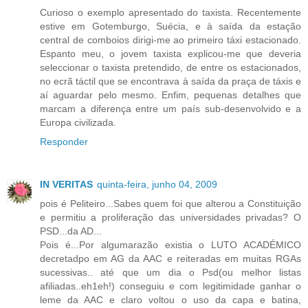
Curioso o exemplo apresentado do taxista. Recentemente
estive em Gotemburgo, Suécia, e à saída da estação
central de comboios dirigi-me ao primeiro táxi estacionado.
Espanto meu, o jovem taxista explicou-me que deveria
seleccionar o taxista pretendido, de entre os estacionados,
no ecrã táctil que se encontrava à saída da praça de táxis e
aí aguardar pelo mesmo. Enfim, pequenas detalhes que
marcam a diferença entre um país sub-desenvolvido e a
Europa civilizada.
Responder
IN VERITAS
quinta-feira, junho 04, 2009
pois é Peliteiro...Sabes quem foi que alterou a Constituição
e permitiu a proliferação das universidades privadas? O
PSD...da AD...
Pois é...Por algumarazão existia o LUTO ACADÉMICO
decretadpo em AG da AAC e reiteradas em muitas RGAs
sucessivas.. até que um dia o Psd(ou melhor listas
afiliadas..eh1eh!) conseguiu e com legitimidade ganhar o
leme da AAC e claro voltou o uso da capa e batina,