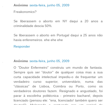
Anónimo
sexta-feira, junho 05, 2009
Freakonomics?
Se liberassem o aborto em NY daqui a 20 anos a
criminalidade descia 50%.
Se liberassem o aborto em Portugal daqui a 25 anos não
havia enferemeiros. ehe ehe ehe
Responder
Anónimo
sexta-feira, junho 05, 2009
O "Doutor Enfermeiro" construiu um mundo de fantasia.
Sempre quis ser "doutor" de qualquer coisa mas a sua
curta capacidade intelectual impediu-o de frequentar um
verdadeiro curso superior, universitário, numa das
"clássicas" de Lisboa, Coimbra ou Porto, como os
verdadeiros doutores fazem. Resignado e angustiado, foi
parar à escolinha politécnica - primeiro bacharel, depois
licenciado (pensou ele: "ena, licenciado! também quero ser
doutor!"). Malogrado e capturado por um espiral de