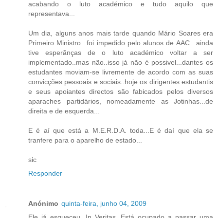
acabando o luto académico e tudo aquilo que
representava...
Um dia, alguns anos mais tarde quando Mário Soares era
Primeiro Ministro...foi impedido pelo alunos de AAC.. ainda
tive esperãnças de o luto académico voltar a ser
implementado..mas não..isso já não é possivel...dantes os
estudantes moviam-se livremente de acordo com as suas
convicções pessoais e sociais..hoje os dirigentes estudantis
e seus apoiantes directos são fabicados pelos diversos
aparaches partidários, nomeadamente as Jotinhas...de
direita e de esquerda...
E é aí que está a M.E.R.D.A. toda...E é daí que ela se
tranfere para o aparelho de estado...
sic
Responder
Anónimo
quinta-feira, junho 04, 2009
Ele já esqueceu, In Veritas. Está ocupado a passar uma