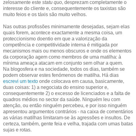
zelosamente este
statu quo
, desprezam completamente o
interesse do cliente e, consequentemente os taxistas são
muito feios e os táxis são muito velhos.
Nas outras profissões minimamente desejadas, sejam elas
quais forem, acontece exactamente a mesma coisa, um
proteccionismo doentio em que a valorização da
competência e competitividade interna é mitigada por
mecanismos mais ou menos obscuros e onde os elementos
da corporação agem como membros de uma matilha: à
mínima ameaça atacam em conjunto sem olhar a quem.
Na blogosfera e na sociedade, todos os dias, também se
podem observar estes fenómenos de matilha. Há dias
escrevi um texto
onde colocava em causa, basicamente,
duas coisas: 1) a negociata do ensino superior e,
consequentemente 2) o excesso de licenciados e a falta de
quadros médios no sector da saúde. Ninguém leu com
atenção, ou então ninguém percebeu, e por isso ninguém
apresentou argumentos contrários - na caixa de comentários
as várias matilhas limitaram-se às agressões e insultos. De
certeza, também, gente feia e velha, trajada com umas batas
sujas e rotas.