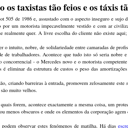
 os taxistas tão feios e os táxis t
 505 de 1986 e, assustado com o aspecto inseguro e sujo da 
 por um motorista impecavelmente vestido e com ar civiliza
e realmente quer. A livre escolha do cliente não existe aqui
 o intuito, nobre, de solidariedade entre camaradas de profiss
 de trabalhadores. Acontece que tudo isto só seria nobre e j
concorrencial - o Mercedes novo e o motorista competente 
 é eliminar da estrutura de custos o peso das amortizações 
ação, criando barreiras à entrada, promovem zelosamente este
 são muito velhos.
s quais forem, acontece exactamente a mesma coisa, um prote
s ou menos obscuros e onde os elementos da corporação ag
e podem observar estes fenómenos de matilha. Há dias
escr