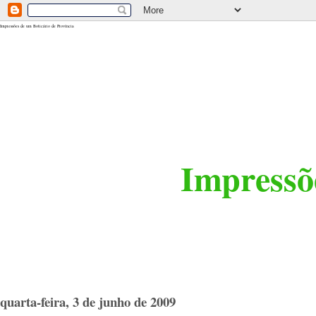
<$BlogRSDUrl$>
Impressões de um Boticário de Província
Impressõe
quarta-feira, 3 de junho de 2009