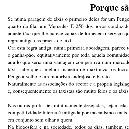
Porque são
Se numa paragem de táxis o primeiro deles for um Peugeot
quarto da fila, um Mercedes E 250 dos novos conduzido
aquele táxi que lhe parece capaz de fornecer o serviço qu
regra antiga das praças de táxi.
Ora esta regra antiga, numa primeira abordagem, parece ter
o ganha-pão, equitativamente por toda aquela comunidade
aquilo que seria uma vantagem competitiva num mercado 
táxis sabe que a melhor maneira de maximizar os lucros
Peugeot velho e um motorista andrajoso e barato.
Naturalmente as associações do sector e a própria legisl
e, consequentemente os taxistas são muito feios e os táxis
Nas outras profissões minimamente desejadas, sejam ela
competitividade interna é mitigada por mecanismos mai
em conjunto sem olhar a quem.
Na blogosfera e na sociedade, todos os dias, também s