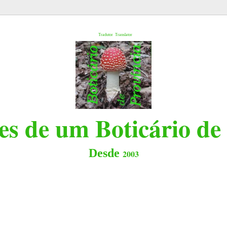
l
Tradutor
Translator
s de um Boticário de
Desde
2003