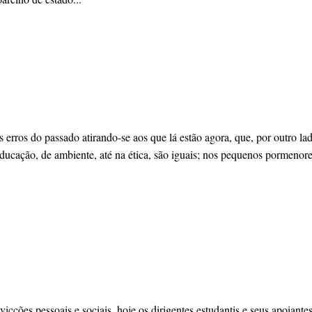
s erros do passado atirando-se aos que lá estão agora, que, por outro l
ucação, de ambiente, até na ética, são iguais; nos pequenos pormenores 
ções pessoais e sociais..hoje os dirigentes estudantis e seus apoiantes 