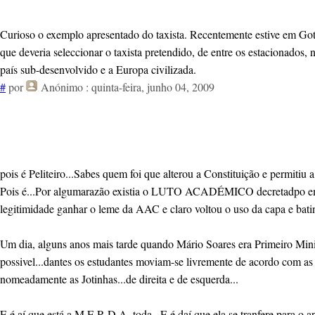
Curioso o exemplo apresentado do taxista. Recentemente estive em Gote
que deveria seleccionar o taxista pretendido, de entre os estacionados,
país sub-desenvolvido e a Europa civilizada.
#
por
Anónimo
: quinta-feira, junho 04, 2009
pois é Peliteiro...Sabes quem foi que alterou a Constituição e permitiu
Pois é...Por algumarazão existia o LUTO ACADÉMICO decretadpo em AG
legitimidade ganhar o leme da AAC e claro voltou o uso da capa e bati
Um dia, alguns anos mais tarde quando Mário Soares era Primeiro Minis
possivel...dantes os estudantes moviam-se livremente de acordo com as s
nomeadamente as Jotinhas...de direita e de esquerda...
E é aí que está a M.E.R.D.A. toda...E é daí que ela se tranfere para o a