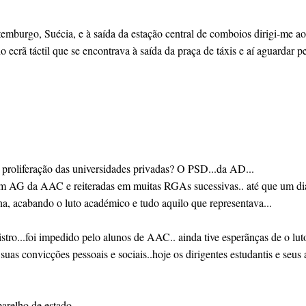
mburgo, Suécia, e à saída da estação central de comboios dirigi-me ao
 no ecrã táctil que se encontrava à saída da praça de táxis e aí aguard
 a proliferação das universidades privadas? O PSD...da AD...
 da AAC e reiteradas em muitas RGAs sucessivas.. até que um dia o 
na, acabando o luto académico e tudo aquilo que representava...
tro...foi impedido pelo alunos de AAC.. ainda tive esperãnças de o lut
uas convicções pessoais e sociais..hoje os dirigentes estudantis e seus 
parelho de estado...