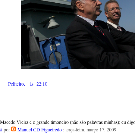
Peliteiro, às 22:10
Macedo Vieira é o grande timoneiro (não são palavras minhas); eu di
#
por
Manuel CD Figueiredo
: terça-feira, março 17, 2009