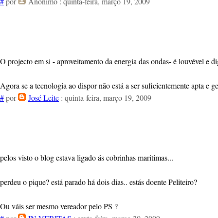
#
por
Anónimo
: quinta-feira, março 19, 2009
O projecto em si - aproveitamento da energia das ondas- é louvével e d
Agora se a tecnologia ao dispor não está a ser suficientemente apta e ger
#
por
José Leite
: quinta-feira, março 19, 2009
pelos visto o blog estava ligado ás cobrinhas maritimas...
perdeu o pique? está parado há dois dias.. estás doente Peliteiro?
Ou váis ser mesmo vereador pelo PS ?