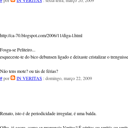
#
por
IN VERITAS
: sexta-feira, março 20, 2009
http://ca-70.blogspot.com/2006/11/diga-l.html
Fosga-se Peliteiro...
esqueceste-te do bico debunsen ligado e deixaste cristalizar o trenguisse
Não tens mote? ou tás de férias?
#
por
IN VERITAS
: domingo, março 22, 2009
Renato, isto é de periodicidade irregular, é uma balda.
Olha, já agora, como se pronuncia Veritas? É véritas ou veritás ou verit