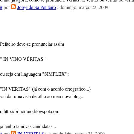
#
por
Jorge de Sá Peliteiro
: domingo, março 22, 2009
Peliteiro deve-se pronunciar assim
" IN VINO VÉRITAS "
ou seja em linguagem "SIMPLEX" :
"IN VERITAS" (já com o acordo ortografico...)
vai dar umavista de olho ao meu novo blog..
o http://pi-noquio.blogspot.com
já tenho lá novas candidatas...
#
por
IN VERITAS
: segunda-feira, março 23, 2009