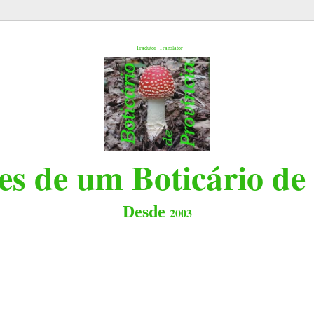
l
Tradutor
Translator
s de um Boticário de
Desde
2003