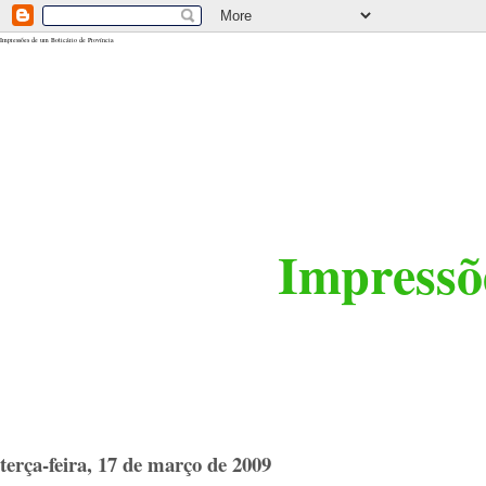
<$BlogRSDUrl$>
Impressões de um Boticário de Província
Impressõe
terça-feira, 17 de março de 2009