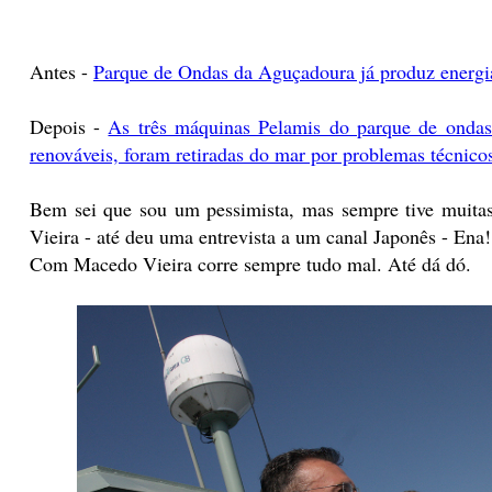
Antes -
Parque de Ondas da Aguçadoura já produz energi
Depois -
As três máquinas Pelamis do parque de ondas
renováveis, foram retiradas do mar por problemas técnicos
Bem sei que sou um pessimista, mas sempre tive muitas
Vieira - até deu uma entrevista a um canal Japonês - Ena! 
Com Macedo Vieira corre sempre tudo mal. Até dá dó.