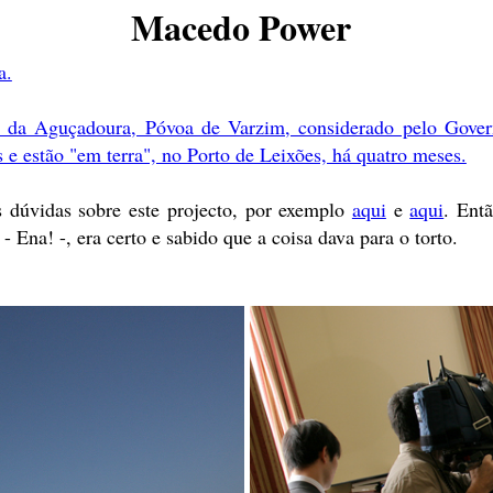
Macedo Power
a.
 da Aguçadoura, Póvoa de Varzim, considerado pelo Govern
 e estão "em terra", no Porto de Leixões, há quatro meses.
 dúvidas sobre este projecto, por exemplo
aqui
e
aqui
. Ent
- Ena! -, era certo e sabido que a coisa dava para o torto.