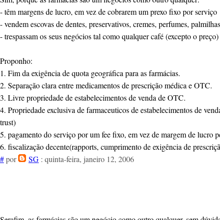
- têm margens de lucro, em vez de cobrarem um prexo fixo por serviço
- vendem escovas de dentes, preservativos, cremes, perfumes, palmilh
- trespassam os seus negócios tal como qualquer café (excepto o preço)
Proponho:
1. Fim da exigência de quota geográfica para as farmácias.
2. Separação clara entre medicamentos de prescrição médica e OTC.
3. Livre propriedade de estabelecimentos de venda de OTC.
4. Propriedade exclusiva de farmaceuticos de estabelecimentos de vend
trust)
5. pagamento do serviço por um fee fixo, em vez de margem de lucro p
6. fiscalização decente(rapports, cumprimento de exigência de prescrição
#
por
SG
: quinta-feira, janeiro 12, 2006
Serafim, as farmácias são um negócio como outro qualquer, sem dúvid