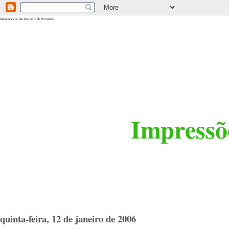
<$BlogRSDUrl$>
Impressões de um Boticário de Província
Impressõe
quinta-feira, 12 de janeiro de 2006