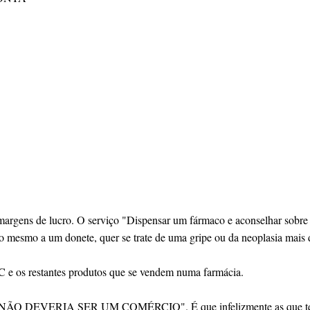
margens de lucro. O serviço "Dispensar um fármaco e aconselhar sobre
 mesmo a um donete, quer se trate de uma gripe ou da neoplasia mais di
TC e os restantes produtos que se vendem numa farmácia.
A NÃO DEVERIA SER UM COMÉRCIO". É que infelizmente as que te