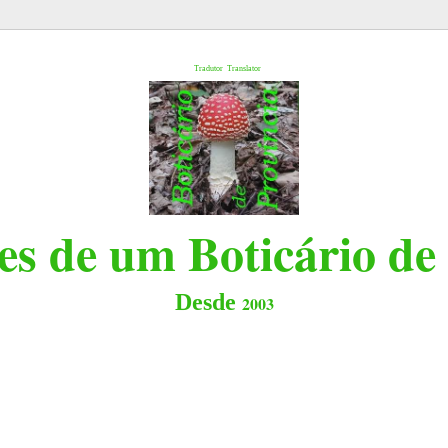
l
Tradutor
Translator
s de um Boticário de
Desde
2003