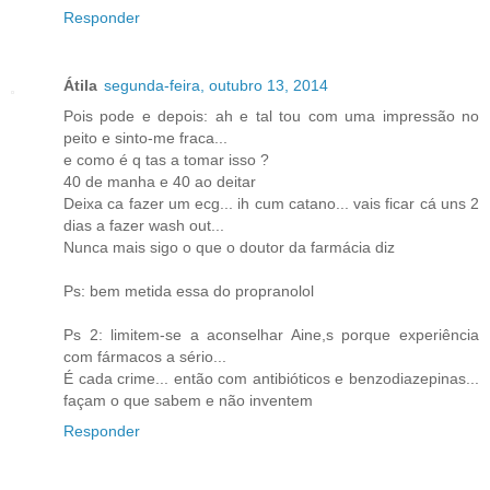
Responder
Átila
segunda-feira, outubro 13, 2014
Pois pode e depois: ah e tal tou com uma impressão no
peito e sinto-me fraca...
e como é q tas a tomar isso ?
40 de manha e 40 ao deitar
Deixa ca fazer um ecg... ih cum catano... vais ficar cá uns 2
dias a fazer wash out...
Nunca mais sigo o que o doutor da farmácia diz
Ps: bem metida essa do propranolol
Ps 2: limitem-se a aconselhar Aine,s porque experiência
com fármacos a sério...
É cada crime... então com antibióticos e benzodiazepinas...
façam o que sabem e não inventem
Responder