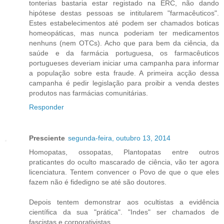
tonterias bastaria estar registado na ERC, não dando
hipótese destas pessoas se intitularem "farmacêuticos".
Estes estabelecimentos até podem ser chamados boticas
homeopáticas, mas nunca poderiam ter medicamentos
nenhuns (nem OTCs). Acho que para bem da ciência, da
saúde e da farmácia portuguesa, os farmacêuticos
portugueses deveriam iniciar uma campanha para informar
a população sobre esta fraude. A primeira acção dessa
campanha é pedir legislação para proibir a venda destes
produtos nas farmácias comunitárias.
Responder
Presciente
segunda-feira, outubro 13, 2014
Homopatas, ossopatas, Plantopatas entre outros
praticantes do oculto mascarado de ciência, vão ter agora
licenciatura. Tentem convencer o Povo de que o que eles
fazem não é fidedigno se até são doutores.
Depois tentem demonstrar aos ocultistas a evidência
científica da sua "prática". "Indes" ser chamados de
fascistas e corporativistas.