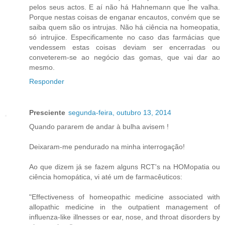
pelos seus actos. E aí não há Hahnemann que lhe valha.
Porque nestas coisas de enganar encautos, convém que se
saiba quem são os intrujas. Não há ciência na homeopatia,
só intrujice. Especificamente no caso das farmácias que
vendessem estas coisas deviam ser encerradas ou
conveterem-se ao negócio das gomas, que vai dar ao
mesmo.
Responder
Presciente
segunda-feira, outubro 13, 2014
Quando pararem de andar à bulha avisem !
Deixaram-me pendurado na minha interrogação!
Ao que dizem já se fazem alguns RCT's na HOMopatia ou
ciência homopática, vi até um de farmacêuticos:
"Effectiveness of homeopathic medicine associated with
allopathic medicine in the outpatient management of
influenza-like illnesses or ear, nose, and throat disorders by