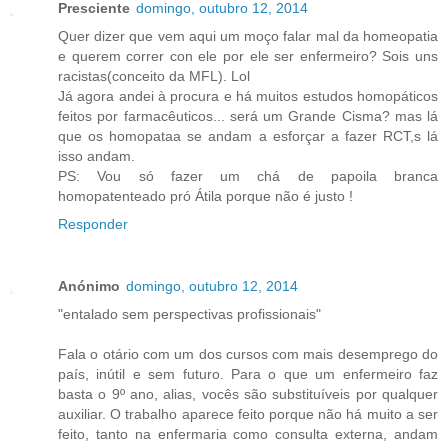
Presciente
domingo, outubro 12, 2014
Quer dizer que vem aqui um moço falar mal da homeopatia
e querem correr con ele por ele ser enfermeiro? Sois uns
racistas(conceito da MFL). Lol
Já agora andei à procura e há muitos estudos homopáticos
feitos por farmacêuticos... será um Grande Cisma? mas lá
que os homopataa se andam a esforçar a fazer RCT,s lá
isso andam.
PS: Vou só fazer um chá de papoila branca
homopatenteado pró Átila porque não é justo !
Responder
Anónimo
domingo, outubro 12, 2014
"entalado sem perspectivas profissionais"
Fala o otário com um dos cursos com mais desemprego do
país, inútil e sem futuro. Para o que um enfermeiro faz
basta o 9º ano, alias, vocês são substituíveis por qualquer
auxiliar. O trabalho aparece feito porque não há muito a ser
feito, tanto na enfermaria como consulta externa, andam