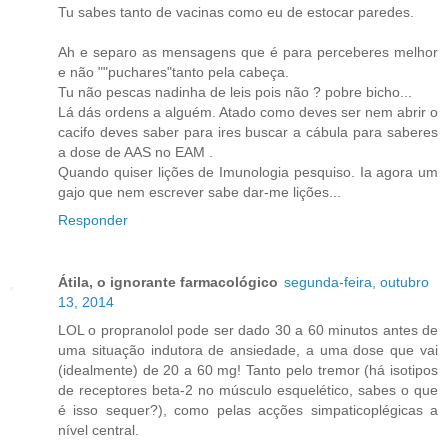
Tu sabes tanto de vacinas como eu de estocar paredes.
Ah e separo as mensagens que é para perceberes melhor
e não ""puchares"tanto pela cabeça.
Tu não pescas nadinha de leis pois não ? pobre bicho...
Lá dás ordens a alguém. Atado como deves ser nem abrir o
cacifo deves saber para ires buscar a cábula para saberes
a dose de AAS no EAM .
Quando quiser lições de Imunologia pesquiso. Ia agora um
gajo que nem escrever sabe dar-me lições...
Responder
Átila, o ignorante farmacológico
segunda-feira, outubro
13, 2014
LOL o propranolol pode ser dado 30 a 60 minutos antes de
uma situação indutora de ansiedade, a uma dose que vai
(idealmente) de 20 a 60 mg! Tanto pelo tremor (há isotipos
de receptores beta-2 no músculo esquelético, sabes o que
é isso sequer?), como pelas acções simpaticoplégicas a
nível central.