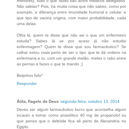
menores), tudo o que fazes são actos médicos delegados.
Não sabias? Pois, há muita coisa que não sabes, como por
exemplo, a diferença entre imunidade humoral e celular, e
que tipo de vacina origina, com maior probabilidade, cada
uma delas.
Olha lá, quem te disse que não sei o que um enfermeiro
estuda? Sabes lá se por acaso já não estudei
enfermagem? Quem te disse que sou farmacêutico? Se
calhar estou mais perto de ser o tipo que te dá ordens na
enfermaria e tu, com um grande melão, metes o rabo entre
as pernas e fazes o que te mando ;)
Beijinhos fofo*
Responder
Átila, flagelo de Deus
segunda-feira, outubro 13, 2014
Deves ser algum farmacêutico burro que aconselha algum
incauto a tomar como ansiolítico 40 mg de propanolol ou
que pensa que o deltóide fica ali perto de Alexandria no
Egipto.