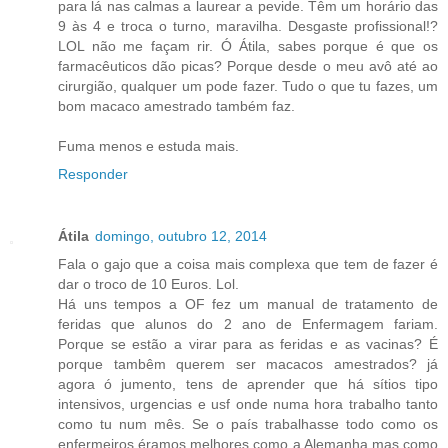
para lá nas calmas a laurear a pevide. Têm um horário das
9 às 4 e troca o turno, maravilha. Desgaste profissional!?
LOL não me façam rir. Ó Átila, sabes porque é que os
farmacêuticos dão picas? Porque desde o meu avô até ao
cirurgião, qualquer um pode fazer. Tudo o que tu fazes, um
bom macaco amestrado também faz.
Fuma menos e estuda mais.
Responder
Átila
domingo, outubro 12, 2014
Fala o gajo que a coisa mais complexa que tem de fazer é
dar o troco de 10 Euros. Lol.
Há uns tempos a OF fez um manual de tratamento de
feridas que alunos do 2 ano de Enfermagem fariam.
Porque se estão a virar para as feridas e as vacinas? É
porque tambêm querem ser macacos amestrados? já
agora ó jumento, tens de aprender que há sítios tipo
intensivos, urgencias e usf onde numa hora trabalho tanto
como tu num mês. Se o país trabalhasse todo como os
enfermeiros éramos melhores como a Alemanha mas como