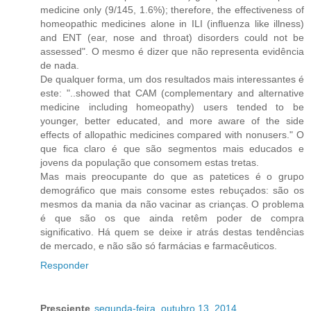
medicine only (9/145, 1.6%); therefore, the effectiveness of
homeopathic medicines alone in ILI (influenza like illness)
and ENT (ear, nose and throat) disorders could not be
assessed". O mesmo é dizer que não representa evidência
de nada.
De qualquer forma, um dos resultados mais interessantes é
este: "..showed that CAM (complementary and alternative
medicine including homeopathy) users tended to be
younger, better educated, and more aware of the side
effects of allopathic medicines compared with nonusers." O
que fica claro é que são segmentos mais educados e
jovens da população que consomem estas tretas.
Mas mais preocupante do que as patetices é o grupo
demográfico que mais consome estes rebuçados: são os
mesmos da mania da não vacinar as crianças. O problema
é que são os que ainda retêm poder de compra
significativo. Há quem se deixe ir atrás destas tendências
de mercado, e não são só farmácias e farmacêuticos.
Responder
Presciente
segunda-feira, outubro 13, 2014