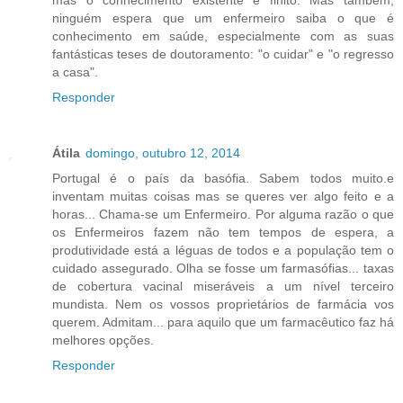
mas o conhecimento existente é finito. Mas também,
ninguém espera que um enfermeiro saiba o que é
conhecimento em saúde, especialmente com as suas
fantásticas teses de doutoramento: "o cuidar" e "o regresso
a casa".
Responder
Átila
domingo, outubro 12, 2014
Portugal é o país da basófia. Sabem todos muito.e
inventam muitas coisas mas se queres ver algo feito e a
horas... Chama-se um Enfermeiro. Por alguma razão o que
os Enfermeiros fazem não tem tempos de espera, a
produtividade está a léguas de todos e a população tem o
cuidado assegurado. Olha se fosse um farmasófias... taxas
de cobertura vacinal miseráveis a um nível terceiro
mundista. Nem os vossos proprietários de farmácia vos
querem. Admitam... para aquilo que um farmacêutico faz há
melhores opções.
Responder