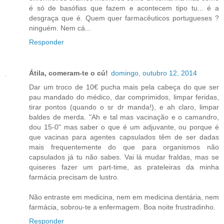
é só de basófias que fazem e acontecem tipo tu... é a
desgraça que é. Quem quer farmacêuticos portugueses ?
ninguém. Nem cá...
Responder
Átila, comeram-te o cú!
domingo, outubro 12, 2014
Dar um troco de 10€ pucha mais pela cabeça do que ser
pau mandado do médico, dar comprimidos, limpar feridas,
tirar pontos (quando o sr dr manda!), e ah claro, limpar
baldes de merda. "Ah e tal mas vacinação e o camandro,
dou 15-0" mas saber o que é um adjuvante, ou porque é
que vacinas para agentes capsulados têm de ser dadas
mais frequentemente do que para organismos não
capsulados já tu não sabes. Vai lá mudar fraldas, mas se
quiseres fazer um part-time, as prateleiras da minha
farmácia precisam de lustro.
Não entraste em medicina, nem em medicina dentária, nem
farmácia, sobrou-te a enfermagem. Boa noite frustradinho.
Responder