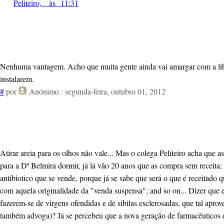
Peliteiro, às 11:31
Nenhuma vantagem. Acho que muita gente ainda vai amargar com a liber
instalarem.
#
por
Anónimo
: segunda-feira, outubro 01, 2012
Atirar areia para os olhos não vale... Mas o colega Peliteiro acha qu
para a Dª Belmira dormir, já lá vão 20 anos que as compra sem receita;
antibiotico que se vende, porque já se sabe que será o que é receitado 
com aquela originalidade da "venda suspensa"; and so on... Dizer que e
fazerem-se de virgens ofendidas e de sibilas esclerosadas, que tal apro
também advoga)? Já se percebeu que a nova geração de farmacêuticos est