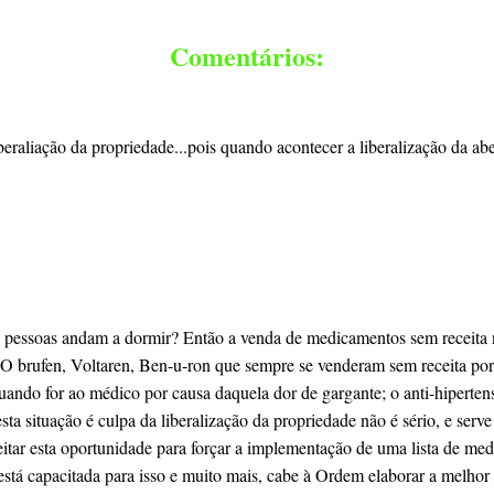
Comentários:
aliação da propriedade...pois quando acontecer a liberalização da ab
e as pessoas andam a dormir? Então a venda de medicamentos sem receit
 O brufen, Voltaren, Ben-u-ron que sempre se venderam sem receita por 
quando for ao médico por causa daquela dor de gargante; o anti-hipertens
sta situação é culpa da liberalização da propriedade não é sério, e ser
veitar esta oportunidade para forçar a implementação de uma lista de me
á capacitada para isso e muito mais, cabe à Ordem elaborar a melhor es