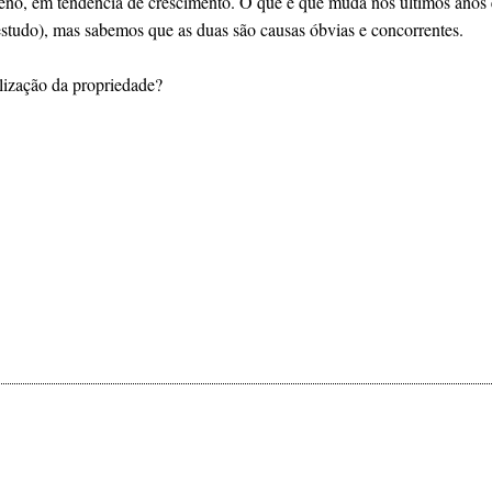
o, em tendência de crescimento. O que é que muda nos últimos anos e 
studo), mas sabemos que as duas são causas óbvias e concorrentes.
lização da propriedade?