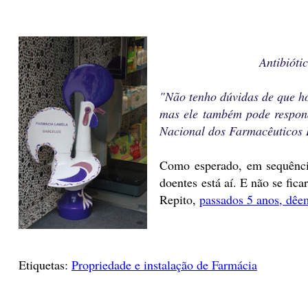
Antibióti
"Não tenho dúvidas de que hoj
mas ele também pode respond
Nacional dos Farmacêuticos 
Como esperado, em sequência 
doentes está aí. E não se fica
Repito,
passados 5 anos, dêe
Etiquetas:
Propriedade e instalação de Farmácia