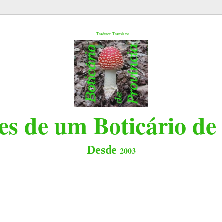
l
Tradutor
Translator
s de um Boticário de
Desde
2003