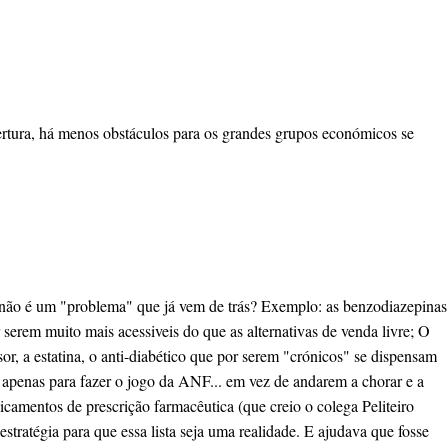
ertura, há menos obstáculos para os grandes grupos económicos se
a não é um "problema" que já vem de trás? Exemplo: as benzodiazepinas
serem muito mais acessiveis do que as alternativas de venda livre; O
or, a estatina, o anti-diabético que por serem "crónicos" se dispensam
ve apenas para fazer o jogo da ANF... em vez de andarem a chorar e a
dicamentos de prescrição farmacêutica (que creio o colega Peliteiro
tratégia para que essa lista seja uma realidade. E ajudava que fosse