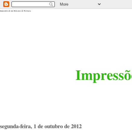
<$BlogRSDUrl$>
Impressões de um Boticário de Província
Impressõe
segunda-feira, 1 de outubro de 2012