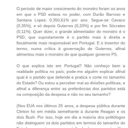
O período de maior crescimento do monstro foram os anos
em que o PSD estava no poder, com Durão Barroso e
Santana Lopes: 0,350,61% por ano. Segue-se Cavaco
(0,35%), e só depois Guterres (0,20%) e por fim Sócrates
(0,11%). Quer dizer, o grande alimentador do monstro é o
PSD, que supostamente é o partido mais à direita e
fiscalmente mais responsável em Portugal. E o inventor do
termo, numa crítica à governação de Guterres, afinal
alimentou mais o monstro do que qualquer governo PS.
O que explica isto em Portugal? Não conheço bem a
realidade política no país; pode-me alguém explicar afinal
qual é o partido que defende e pratica o corte no tamanho
do Estado? Ou estou a perceber mal as divisões políticas, e
afinal a diferença entre as preferências dos partidos está
na composição da despesa e não no seu tamanho?
(Nos EUA nos últimos 25 anos, a despesa pública durante
Clinton foi em média semelhante à durante Reagan e os
dois Bush. Por isso, hoje em dia a maioria dos politólogos
não distinguem os dois partidos em termos do tamanho do