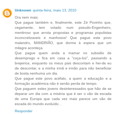
Unknown
quinta-feira, maio 13, 2010
Ora nem mais.
Que pague também e, finalmente, este Zé Povinho que,
cegamente, tem votado num pseudo-Engenheiro,
mentiroso que arrota propostas e programas populistas
inconcretizaveis e manhosos! Que pague este povo
malandro, MANDRIÃO, que dorme à espera que um
milagre aconteça.
Que pague quem anda a mamar no subsidio de
desemprego e fica em casa a "coça-los", passando a
brejeirice, enquanto os meus pais descontam e hei-de eu
de descontar, e a minha irmã e irmão para não beneficiar
de bosta nenhuma um dia.
Que pague este povo acéfalo, a quem a educação e a
formação académica não é senão perda de tempo.
Que paguem estes jovens desinteressados que hão de se
deparar um dia com a miséria que é ser o vão de escada
de uma Europa que cada vez mais parece um vão de
escada do mundo evoluído...
Responder