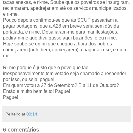
taxas anexas, e ri-me. Soube que os poveiros se insurgiram,
reclamaram, apedrejariam até os serviços municipalizados,
e ri-me.
Pouco depois confirmou-se que as SCUT passariam a
pagar portagens, que a A28 em breve seria sem dúvida
portajada, e ri-me. Desafiaram-me para manifestações,
pediram-me que divulgasse aqui buzinões, e eu ri-me.
Hoje soube-se enfim que chegou a hora dos pobres
começarem (note bem, começarem) a pagar a crise, e eu ri-
me.
Ri-me porque é justo que o povo que tão
irresponsavelmente tem votado seja chamado a responder
por isso, ou seja: pague!
Em quem votou a 27 de Setembro? E a 11 de Outubro?
Então é muito bem feito! Pague!
Pague!
Peliteiro
at
00:14
6 comentários: