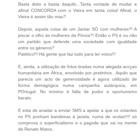
Basta disto e basta daquilo...Tanta vontade de mudar e
afinal CONCORDA com o Vieira em tanta coisa! Afinal, o
Vieira é assim tão mau?
Depois, aquela coisa de um Jantar SÓ com mulheres?! A
piscar o olho às mulheres da Póvoa?! Então o PS é ou não
um partido que defende uma sociedade com igualdade
entre os géneros?
Patético!!! Há gente que faz tudo para ter votos!!!
E, ainda, a utilização de fotos tiradas numa alegada accçao
humanitária em África, envolvido por pretinhos...Aquilo que
parecia um acto de generosidade é agora uitilizado de
forma demagógica numa campanha autárquica, em
POrtugal. No mínimo é falta de pudor e oportunismo
barato.
E esta de anadar a enviar SMS a apelar a que os votantes
no PS ponham bandeiras à janela, numa de scolari!!!! só
comprova o superficialismo e o pagode que vai na mente
de Renato Matos.