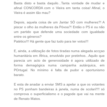
Basta disto e basta daquilo...Tanta vontade de mudar e
afinal CONCORDA com o Vieira em tanta coisa! Afinal, o
Vieira é assim tão mau?
Depois, aquela coisa de um Jantar SÓ com mulheres?! A
piscar o olho às mulheres da Póvoa?! Então o PS é ou não
um partido que defende uma sociedade com igualdade
entre os géneros?
Patético!!! Há gente que faz tudo para ter votos!!!
E, ainda, a utilização de fotos tiradas numa alegada accçao
humanitária em África, envolvido por pretinhos...Aquilo que
parecia um acto de generosidade é agora uitilizado de
forma demagógica numa campanha autárquica, em
POrtugal. No mínimo é falta de pudor e oportunismo
barato.
E esta de anadar a enviar SMS a apelar a que os votantes
no PS ponham bandeiras à janela, numa de scolari!!!! só
comprova o superficialismo e o pagode que vai na mente
de Renato Matos.