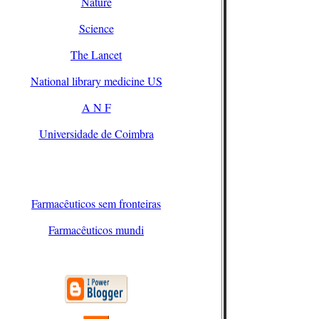
Nature
Science
The Lancet
National library medicine US
A N F
Universidade de Coimbra
Farmacêuticos sem fronteiras
Farmacêuticos mundi