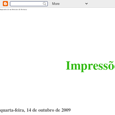
<$BlogRSDUrl$>
Impressões de um Boticário de Província
Impressõe
quarta-feira, 14 de outubro de 2009