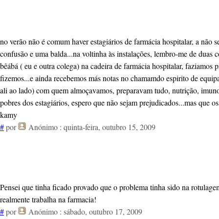
no verão não é comum haver estagiários de farmácia hospitalar, a não se
confusão e uma balda...na voltinha às instalações, lembro-me de duas 
bêábá ( eu e outra colega) na cadeira de farmácia hospitalar, faziamos 
fizemos...e ainda recebemos más notas no chamamdo espirito de equipa.
ali ao lado) com quem almoçavamos, preparavam tudo, nutrição, imuno
pobres dos estagiários, espero que não sejam prejudicados...mas que os
kamy
#
por
Anónimo
: quinta-feira, outubro 15, 2009
Pensei que tinha ficado provado que o problema tinha sido na rotulagem
realmente trabalha na farmacia!
#
por
Anónimo
: sábado, outubro 17, 2009