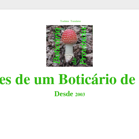
l
Tradutor
Translator
s de um Boticário de
Desde
2003