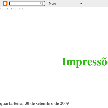
<$BlogRSDUrl$>
Impressões de um Boticário de Província
Impressõe
quarta-feira, 30 de setembro de 2009