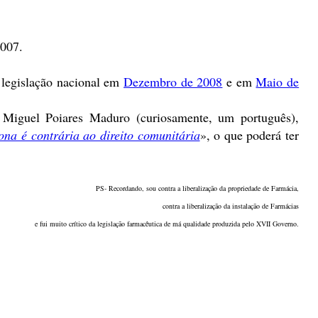
2007.
 legislação nacional em
Dezembro de 2008
e em
Maio de
 Miguel Poiares Maduro (curiosamente, um português),
na é contrária ao direito comunitária
», o que poderá ter
PS- Recordando, sou contra a liberalização da propriedade de Farmácia,
contra a liberalização da instalação de Farmácias
e fui muito crítico da legislação farmacêutica de má qualidade produzida pelo XVII Governo.