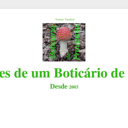
l
Tradutor
Translator
s de um Boticário de
Desde
2003