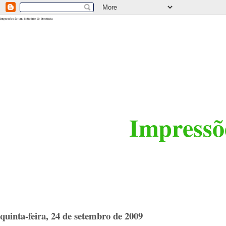
<$BlogRSDUrl$>
Impressões de um Boticário de Província
Impressõe
quinta-feira, 24 de setembro de 2009