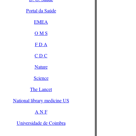
Portal da Saúde
EMEA
O M S
F D A
C D C
Nature
Science
The Lancet
National library medicine US
A N F
Universidade de Coimbra