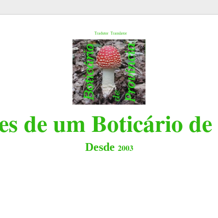
l
Tradutor
Translator
s de um Boticário de
Desde
2003