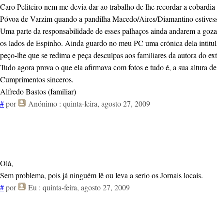
Caro Peliteiro nem me devia dar ao trabalho de lhe recordar a cobardia
Póvoa de Varzim quando a pandilha Macedo/Aires/Diamantino estivess
Uma parte da responsabilidade de esses palhaços ainda andarem a gozar 
os lados de Espinho. Ainda guardo no meu PC uma crónica dela intitula
peço-lhe que se redima e peça desculpas aos familiares da autora do ex
Tudo agora prova o que ela afirmava com fotos e tudo é, a sua altura d
Cumprimentos sinceros.
Alfredo Bastos (familiar)
#
por
Anónimo
: quinta-feira, agosto 27, 2009
Olá,
Sem problema, pois já ninguém lê ou leva a serio os Jornais locais.
#
por
Eu
: quinta-feira, agosto 27, 2009