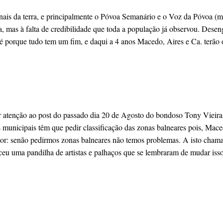
ais da terra, e principalmente o Póvoa Semanário e o Voz da Póvoa (m
, mas à falta de credibilidade que toda a população já observou. Desen
té porque tudo tem um fim, e daqui a 4 anos Macedo, Aires e Ca. terão 
ar atenção ao post do passado dia 20 de Agosto do bondoso Tony Vieira
 municipais têm que pedir classificação das zonas balneares pois, Mac
hor: senão pedirmos zonas balneares não temos problemas. A isto chama
ceu uma pandilha de artistas e palhaços que se lembraram de mudar iss