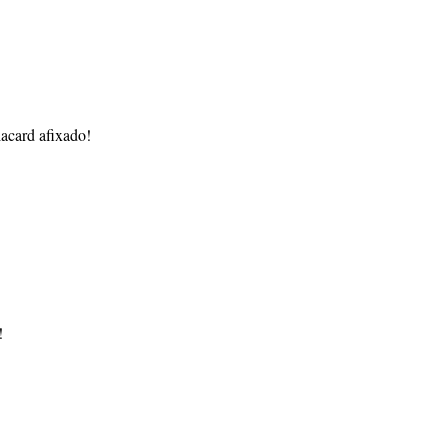
acard afixado!
!