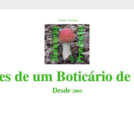
l
Tradutor
Translator
s de um Boticário de
Desde
2003