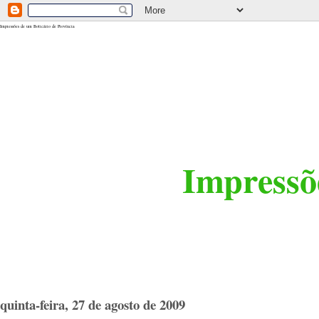
<$BlogRSDUrl$>
Impressões de um Boticário de Província
Impressõe
quinta-feira, 27 de agosto de 2009