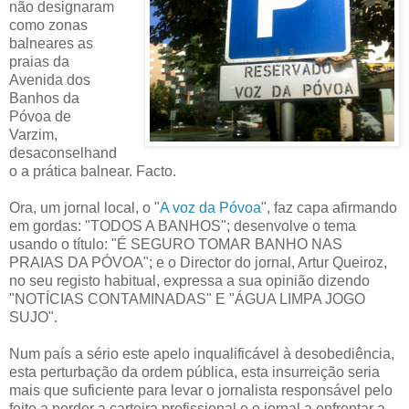
não designaram
como zonas
balneares as
praias da
Avenida dos
Banhos da
Póvoa de
Varzim,
desaconselhand
o a prática balnear. Facto.
Ora, um jornal local, o "
A voz da Póvoa
", faz capa afirmando
em gordas: "TODOS A BANHOS"; desenvolve o tema
usando o título: "É SEGURO TOMAR BANHO NAS
PRAIAS DA PÓVOA"; e o Director do jornal, Artur Queiroz,
no seu registo habitual, expressa a sua opinião dizendo
"NOTÍCIAS CONTAMINADAS" E "ÁGUA LIMPA JOGO
SUJO".
Num país a sério este apelo inqualificável à desobediência,
esta perturbação da ordem pública, esta insurreição seria
mais que suficiente para levar o jornalista responsável pelo
feito a perder a carteira profissional e o jornal a enfrentar a