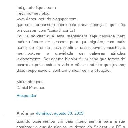
Indignado fiquei eu…e
Pedi, no meu blog,
www.danou-setudo.blogspot.com
que se informassem sobre esta grave doença e que não
brincassem com “coisas” sérias!
Sou a solicitar que esta mensagem seja passada pelo
maior número de pessoas para que alguém, com mais
poder do que eu, faça sentir a esses jovens incultos e
meninos-bem a gravidade de palavras atiradas
levianamente. Ser doente bipolar é um peso que temos de
acarretar pelo resto da vida e não se admite que jovens,
ditos responsáveis, venham brincar com a situação!
Muito obrigada
Daniel Marques
Responder
Anónimo
domingo, agosto 30, 2009
quando observamos um pais inteiro sem ir para a rua
combater o que de pior se ve desde do Salazar - o PS a