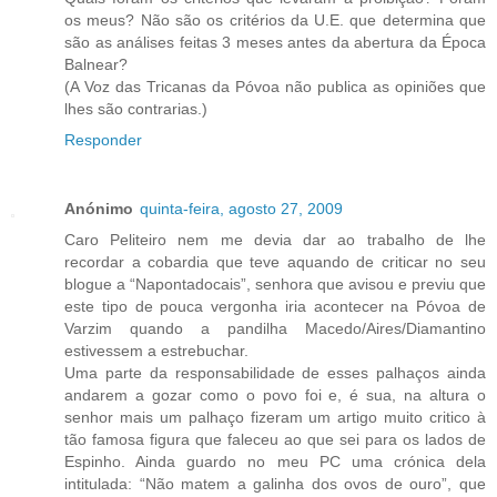
os meus? Não são os critérios da U.E. que determina que
são as análises feitas 3 meses antes da abertura da Época
Balnear?
(A Voz das Tricanas da Póvoa não publica as opiniões que
lhes são contrarias.)
Responder
Anónimo
quinta-feira, agosto 27, 2009
Caro Peliteiro nem me devia dar ao trabalho de lhe
recordar a cobardia que teve aquando de criticar no seu
blogue a “Napontadocais”, senhora que avisou e previu que
este tipo de pouca vergonha iria acontecer na Póvoa de
Varzim quando a pandilha Macedo/Aires/Diamantino
estivessem a estrebuchar.
Uma parte da responsabilidade de esses palhaços ainda
andarem a gozar como o povo foi e, é sua, na altura o
senhor mais um palhaço fizeram um artigo muito critico à
tão famosa figura que faleceu ao que sei para os lados de
Espinho. Ainda guardo no meu PC uma crónica dela
intitulada: “Não matem a galinha dos ovos de ouro”, que