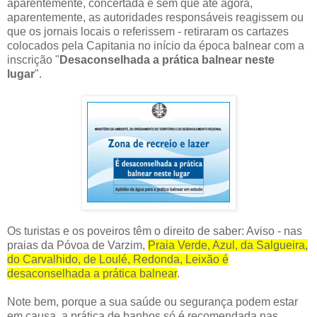
aparentemente, concertada e sem que até agora,
aparentemente, as autoridades responsáveis reagissem ou
que os jornais locais o referissem - retiraram os cartazes
colocados pela Capitania no início da época balnear com a
inscrição "
Desaconselhada a prática balnear neste
lugar
".
Os turistas e os poveiros têm o direito de saber: Aviso - nas
praias da Póvoa de Varzim,
Praia Verde, Azul, da Salgueira,
do Carvalhido, de Loulé, Redonda, Leixão é
desaconselhada a prática balnear
.
Note bem, porque a sua saúde ou segurança podem estar
em causa, a prática de banhos só é recomendada nas