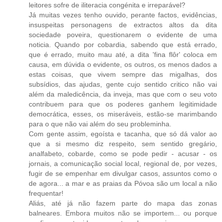
leitores sofre de iliteracia congénita e irreparável?
Já muitas vezes tenho ouvido, perante factos, evidências,
insuspeitas personagens de extractos altos da dita
sociedade poveira, questionarem o evidente de uma
noticia. Quando por cobardia, sabendo que está errado,
que é errado, muito mau até, a dita 'fina flôr' coloca em
causa, em dúvida o evidente, os outros, os menos dados a
estas coisas, que vivem sempre das migalhas, dos
subsídios, das ajudas, gente cujo sentido critico não vai
além da maledicência, da inveja, mas que com o seu voto
contribuem para que os poderes ganhem legitimidade
democrática, esses, os miseráveis, estão-se marimbando
para o que não vai além do seu probleminha.
Com gente assim, egoísta e tacanha, que só dá valor ao
que a si mesmo diz respeito, sem sentido gregário,
analfabeto, cobarde, como se pode pedir - acusar - os
jornais, a comunicação social local, regional de, por vezes,
fugir de se empenhar em divulgar casos, assuntos como o
de agora... a mar e as praias da Póvoa são um local a não
frequentar!
Aliás, até já não fazem parte do mapa das zonas
balneares. Embora muitos não se importem... ou porque