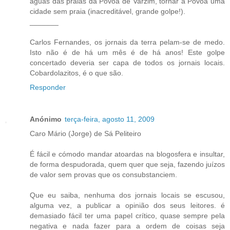
águas das praias da Póvoa de Varzim, tornar a Póvoa uma
cidade sem praia (inacreditável, grande golpe!).
_______
Carlos Fernandes, os jornais da terra pelam-se de medo.
Isto não é de há um mês é de há anos! Este golpe
concertado deveria ser capa de todos os jornais locais.
Cobardolazitos, é o que são.
Responder
Anónimo
terça-feira, agosto 11, 2009
Caro Mário (Jorge) de Sá Peliteiro
É fácil e cómodo mandar atoardas na blogosfera e insultar,
de forma despudorada, quem quer que seja, fazendo juízos
de valor sem provas que os consubstanciem.
Que eu saiba, nenhuma dos jornais locais se escusou,
alguma vez, a publicar a opinião dos seus leitores. é
demasiado fácil ter uma papel crítico, quase sempre pela
negativa e nada fazer para a ordem de coisas seja