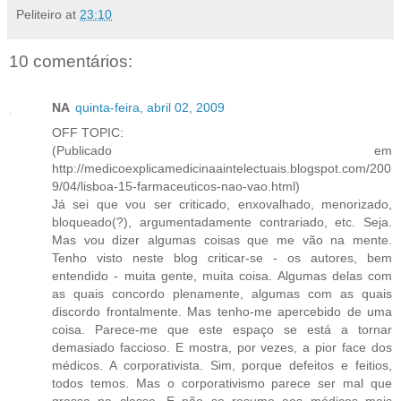
Peliteiro
at
23:10
10 comentários:
NA
quinta-feira, abril 02, 2009
OFF TOPIC:
(Publicado em
http://medicoexplicamedicinaaintelectuais.blogspot.com/200
9/04/lisboa-15-farmaceuticos-nao-vao.html)
Já sei que vou ser criticado, enxovalhado, menorizado,
bloqueado(?), argumentadamente contrariado, etc. Seja.
Mas vou dizer algumas coisas que me vão na mente.
Tenho visto neste blog criticar-se - os autores, bem
entendido - muita gente, muita coisa. Algumas delas com
as quais concordo plenamente, algumas com as quais
discordo frontalmente. Mas tenho-me apercebido de uma
coisa. Parece-me que este espaço se está a tornar
demasiado faccioso. E mostra, por vezes, a pior face dos
médicos. A corporativista. Sim, porque defeitos e feitios,
todos temos. Mas o corporativismo parece ser mal que