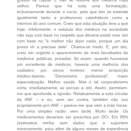
grassa na classe. E não se resume aos médicos mais
velhos. Parece que há toda uma formatação,
inclusivamente durante o curso; pelo que isto se estende
igualmente tanto a professores catedráticos como a
internos do ano comum. Creio que esta situação leve a que
hoje, infelizmente, o estatuto dos médicos na sociedade
não seja com base no respeito que deveria existir mas sim
com base no “é melhor não dizer nada, porque um dia
posso vir a precisar dele”. Chama-se medo. E, por isto,
creio ser urgente o aparecimento de mais faculdades de
medicina: públicas, privadas. Só assim, quando houvesse
um excedente de médicos, haveria uma melhoria dos
cuidados; por vários motivos: menor proporção
médico:doente, “Darwinismo profissional”, maior
especialização. Melhor saúde. Mas o tal corporativismo
corta, imediatamente, as pernas a isto. Assim, permitam-
me que aprofunde a opinião. Relativamente a esta circular
da ANF – e eu, sem ser contra, também não sou
propriamente pró-ANF – parece-me que vem a más horas.
Por uma simples razão: vem tarde. Muito tarde. Os
medicamentos deveriam ser prescritos por DCI. Em 99%
(estimativa minha sem dados que a suportem
minimamente, para além de alguns meses de experiência