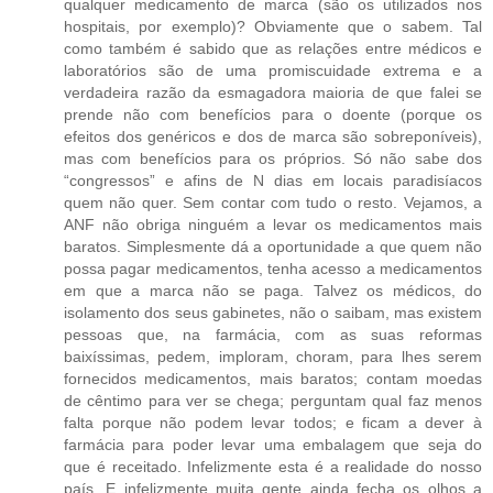
qualquer medicamento de marca (são os utilizados nos
hospitais, por exemplo)? Obviamente que o sabem. Tal
como também é sabido que as relações entre médicos e
laboratórios são de uma promiscuidade extrema e a
verdadeira razão da esmagadora maioria de que falei se
prende não com benefícios para o doente (porque os
efeitos dos genéricos e dos de marca são sobreponíveis),
mas com benefícios para os próprios. Só não sabe dos
“congressos” e afins de N dias em locais paradisíacos
quem não quer. Sem contar com tudo o resto. Vejamos, a
ANF não obriga ninguém a levar os medicamentos mais
baratos. Simplesmente dá a oportunidade a que quem não
possa pagar medicamentos, tenha acesso a medicamentos
em que a marca não se paga. Talvez os médicos, do
isolamento dos seus gabinetes, não o saibam, mas existem
pessoas que, na farmácia, com as suas reformas
baixíssimas, pedem, imploram, choram, para lhes serem
fornecidos medicamentos, mais baratos; contam moedas
de cêntimo para ver se chega; perguntam qual faz menos
falta porque não podem levar todos; e ficam a dever à
farmácia para poder levar uma embalagem que seja do
que é receitado. Infelizmente esta é a realidade do nosso
país. E infelizmente muita gente ainda fecha os olhos a