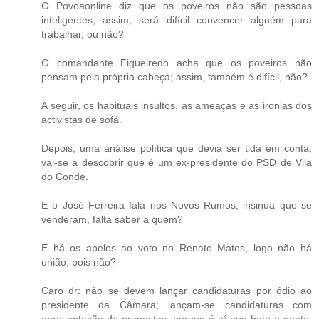
O Povoaonline diz que os poveiros não são pessoas
inteligentes; assim, será difícil convencer alguém para
trabalhar, ou não?
O comandante Figueiredo acha que os poveiros não
pensam pela própria cabeça; assim, também é difícil, não?
A seguir, os habituais insultos, as ameaças e as ironias dos
activistas de sofá.
Depois, uma análise política que devia ser tida em conta;
vai-se a descobrir que é um ex-presidente do PSD de Vila
do Conde.
E o José Ferreira fala nos Novos Rumos; insinua que se
venderam, falta saber a quem?
E há os apelos ao voto no Renato Matos, logo não há
união, pois não?
Caro dr: não se devem lançar candidaturas por ódio ao
presidente da Câmara; lançam-se candidaturas com
apresentação de propostas, porque é aí que bate o ponto.