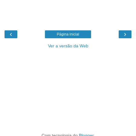
‹
›
Página inicial
Ver a versão da Web
Com tecnologia do
Blogger
.