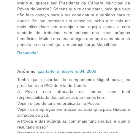
Mário tu queres ser Presidenta da Câmara Municipal da
Póvoa de Varzim? Só tens que te candidatar, pelo que vejo
não falta espaço para a tua candidatura e partidos para te
apoiar. Se me permites um conselho, acho que vais ter
mais dificuldade em arranjar uma equipa capaz e com
vontade de trabalhar sem pensar nos seus próprios
benefícios. Muitos dos teus amigos que aqui comentam só
pensão no seu umbigo. Um abraço Jorge Magalhães
Responder
Anónimo
quarta-feira, fevereiro 04, 2009
Tenho que discordar do companheiro Miguel paiva, ex
presidente do PSD de Vila do Conde.
A Póvoa está atrasada no tempo, com total
responsabilidade dos autarcas que temos tido.
Vejam o tipo de turismo praticado na Póvoa.
Vejam os empregos em massa na autarquia para filiados e
afilhados do psd.
A Póvoa é das autarquias com mais funcionários! e qual o
resultado disso?
Pagamos a água e o saneamento mais caros do país.