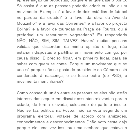
Só assim é que as pessoas poderão aderir ou não a um
movimento. Exemplo: é a favor de dois estádios de futebol
no parque da cidade? é a favor da obra da Avenida
Mouzinho? é a favor das Correntes? é a favor do projecto
Bolina? é a favor de touradas na Praça de Touros, ou é
preferível um restaurante vegetariano? Eu responderia
NÃO, NÃO, SIM, SIM, TALVEZ. Haverá muitas pessoas
válidas que discordam da minha opinião e, logo, não
estariam dispostas a partilhar um movimento comigo, por
causa disso. É preciso filtrar, em primeiro lugar, para se
saber com quem se conta. Porque um movimento que se
una só porque não se gosta do presidente da Câmara está
condenado à nascença; e se fosse outro (do PSD), o
movimento mantinha-se?
Como conseguir união entre as pessoas se elas não estão
interessadas sequer em discutir assuntos relevantes para a
cidade, de forma elevada, colocando de parte o insulto.
Não se faz política na Póvoa; não se vota segundo um
programa eleitoral, vota-se de acordo com amizades,
conhecimentos e desconhecimentos ("não voto neste gajo
porque ele uma vez insultou uma senhora que estava a