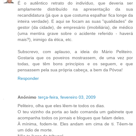
É o autêntico retrato do indivíduo, que deveria ser
amplamente distribuído na apresentação da sua
recandidatura (já que a que costuma espalhar fica longe da
inteira verdade). E aqui se focam as suas "qualidades" de
gestor (da cidade), de empresário (imobiliária), de médico
(uma mentira grave sobre o acidente referido - haverá
mais?), inimigo da ética, etc.
Subscrevo, com aplauso, a ideia do Mário Peliteiro.
Gostaria que os poveiros mostrassem, de uma vez por
todas, que têm bons princípios e os seguem, e que
pensassem pela sua própria cabeça, a bem da Póvoa!
Responder
Anónimo
terça-feira, fevereiro 03, 2009
Peliteiro, olha que eles lêem-te todos os dias.
O teu vizinho da porta ao lado comanda um gabinete que
acompanha todos os jornais e blogues que falam deles.
À mínima, fodem-te. Eles andam em cima de ti. Têem-te
um ódio de morte.