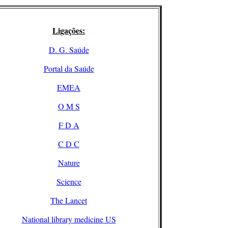
Ligações:
D. G. Saúde
Portal da Saúde
EMEA
O M S
F D A
C D C
Nature
Science
The Lancet
National library medicine US