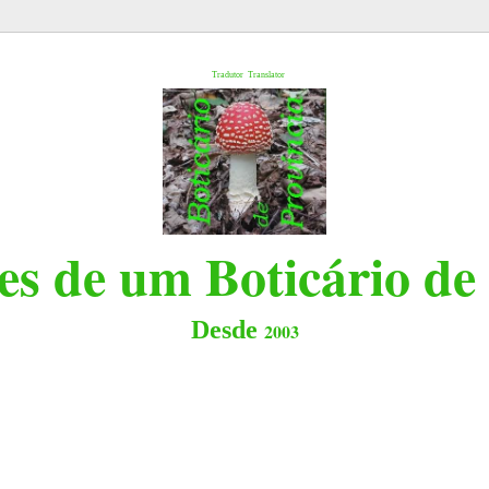
l
Tradutor
Translator
s de um Boticário de
Desde
2003