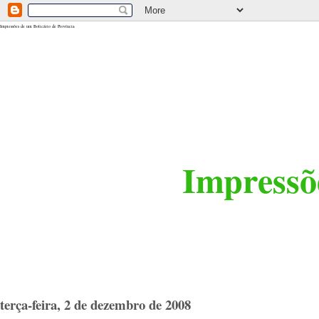
<$BlogRSDUrl$>
Impressões de um Boticário de Província
Impressõe
terça-feira, 2 de dezembro de 2008