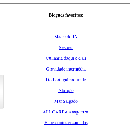
Blogues favoritos:
Machado JA
Sezures
Culinária daqui e d'ali
Gravidade intermédia
Do Portugal profundo
Abrupto
Mar Salgado
ALLCARE-management
Entre coutos e coutadas