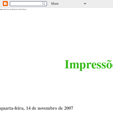
<$BlogRSDUrl$>
Impressões de um Boticário de Província
Impressõe
quarta-feira, 14 de novembro de 2007