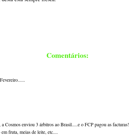
Comentários:
evereiro......
a Cosmos enviou 3 árbitros ao Brasil.....e o FCP pagou as facturas!
em fruta, meias de leite, etc....