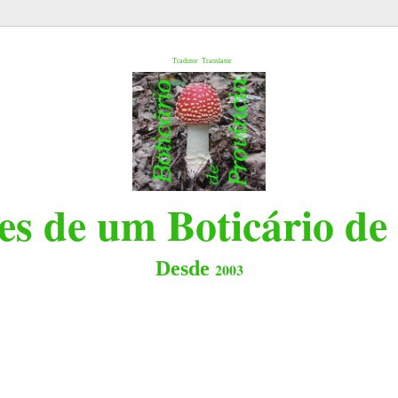
l
Tradutor
Translator
s de um Boticário de
Desde
2003