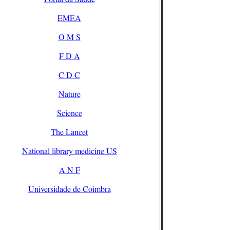
EMEA
O M S
F D A
C D C
Nature
Science
The Lancet
National library medicine US
A N F
Universidade de Coimbra