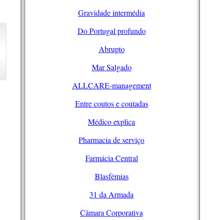
Gravidade intermédia
Do Portugal profundo
Abrupto
Mar Salgado
ALLCARE-management
Entre coutos e coutadas
Médico explica
Pharmacia de serviço
Farmácia Central
Blasfémias
31 da Armada
Câmara Corporativa