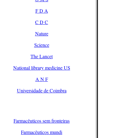
F D A
C D C
Nature
Science
The Lancet
National library medicine US
A N F
Universidade de Coimbra
Farmacêuticos sem fronteiras
Farmacêuticos mundi