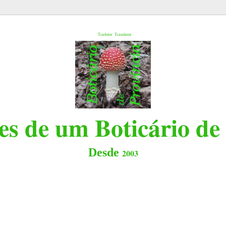
l
Tradutor
Translator
s de um Boticário de
Desde
2003