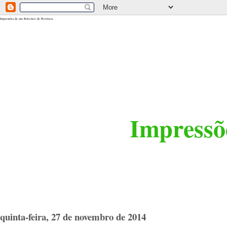
<$BlogRSDUrl$>
Impressões de um Boticário de Província
Impressõe
quinta-feira, 27 de novembro de 2014