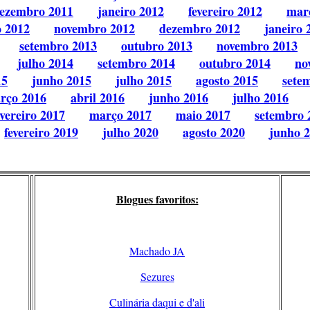
ezembro 2011
janeiro 2012
fevereiro 2012
mar
o 2012
novembro 2012
dezembro 2012
janeiro 
setembro 2013
outubro 2013
novembro 2013
julho 2014
setembro 2014
outubro 2014
no
15
junho 2015
julho 2015
agosto 2015
sete
rço 2016
abril 2016
junho 2016
julho 2016
evereiro 2017
março 2017
maio 2017
setembro 
fevereiro 2019
julho 2020
agosto 2020
junho 
Blogues favoritos:
Machado JA
Sezures
Culinária daqui e d'ali