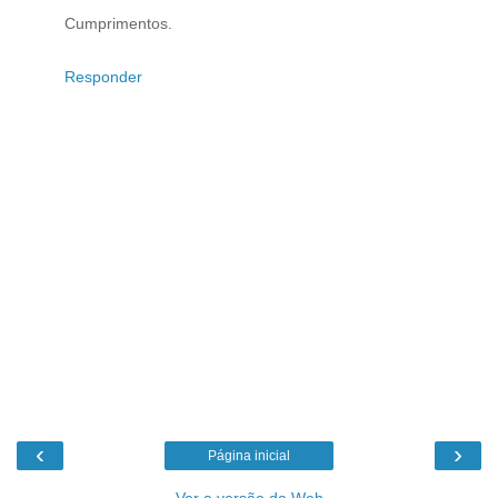
Cumprimentos.
Responder
‹
›
Página inicial
Ver a versão da Web