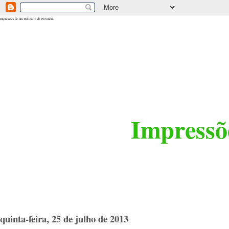
<$BlogRSDUrl$>
Impressões de um Boticário de Província
Impressõe
quinta-feira, 25 de julho de 2013