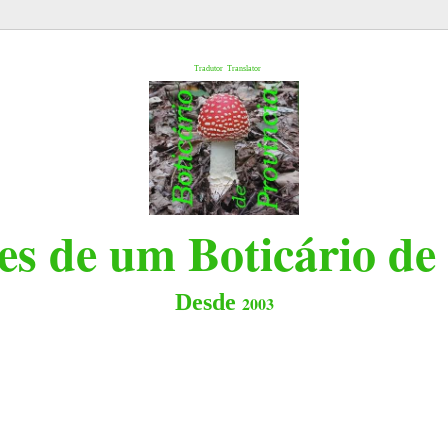
l
Tradutor
Translator
s de um Boticário de
Desde
2003