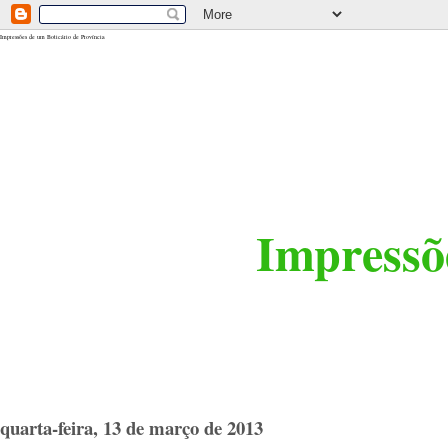
<$BlogRSDUrl$>
Impressões de um Boticário de Província
Impressõe
quarta-feira, 13 de março de 2013