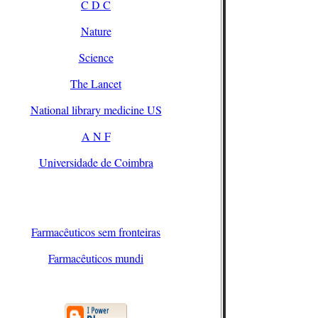
C D C
Nature
Science
The Lancet
National library medicine US
A N F
Universidade de Coimbra
Farmacêuticos sem fronteiras
Farmacêuticos mundi