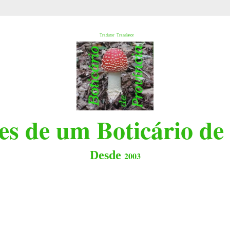
l
Tradutor
Translator
s de um Boticário de
Desde
2003