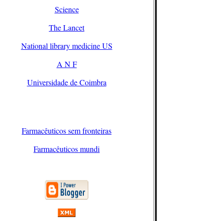
Science
The Lancet
National library medicine US
A N F
Universidade de Coimbra
Farmacêuticos sem fronteiras
Farmacêuticos mundi