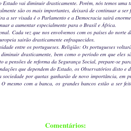
Estado vai diminuir drasticamente. Porém, nós temos uma t
almente são os mais importantes, deixará de continuar a ser 
imeira a ser visada é o Parlamento e a Democracia sairá eno
nuar a aumentar especialmente para o Brasil e África.
onal. Cada vez que nos envolvemos com os países do norte d
uropeia sairão drasticamente enfraquecidos.
dade entre os portugueses. Religião: Os portugueses voltarão
 diminuir drasticamente, bem como o período em que eles s
to a pensões de reforma da Segurança Social, prepare-se para
undações que dependem do Estado, os Observatórios disto e da
a sociedade por quotas ganharão de novo importância, em pr
s. O mesmo com a banca, os grandes bancos estão a ser fe
Comentários: