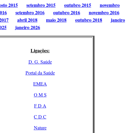
osto 2015
setembro 2015
outubro 2015
novembro
2016
setembro 2016
outubro 2016
novembro 2016
2017
abril 2018
maio 2018
outubro 2018
janeiro
025
janeiro 2026
Ligações:
D. G. Saúde
Portal da Saúde
EMEA
O M S
F D A
C D C
Nature