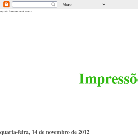
<$BlogRSDUrl$>
Impressões de um Boticário de Província
Impressõe
quarta-feira, 14 de novembro de 2012