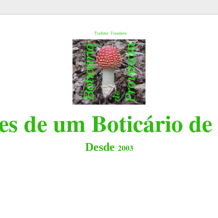
l
Tradutor
Translator
s de um Boticário de
Desde
2003