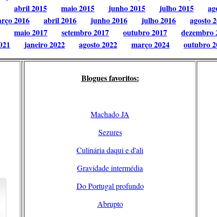
abril 2015
maio 2015
junho 2015
julho 2015
ag
rço 2016
abril 2016
junho 2016
julho 2016
agosto 
maio 2017
setembro 2017
outubro 2017
dezembro 
021
janeiro 2022
agosto 2022
março 2024
outubro 2
Blogues favoritos:
Machado JA
Sezures
Culinária daqui e d'ali
Gravidade intermédia
Do Portugal profundo
Abrupto