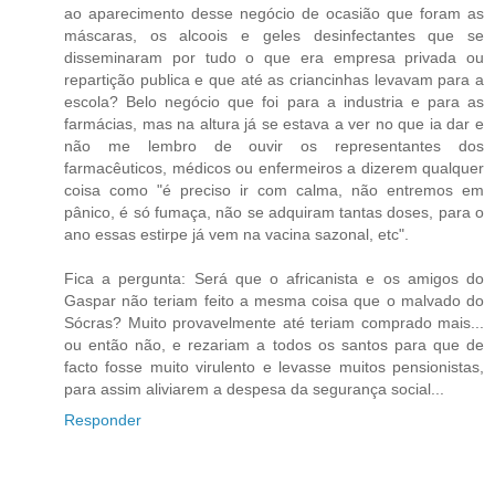
ao aparecimento desse negócio de ocasião que foram as
máscaras, os alcoois e geles desinfectantes que se
disseminaram por tudo o que era empresa privada ou
repartição publica e que até as criancinhas levavam para a
escola? Belo negócio que foi para a industria e para as
farmácias, mas na altura já se estava a ver no que ia dar e
não me lembro de ouvir os representantes dos
farmacêuticos, médicos ou enfermeiros a dizerem qualquer
coisa como "é preciso ir com calma, não entremos em
pânico, é só fumaça, não se adquiram tantas doses, para o
ano essas estirpe já vem na vacina sazonal, etc".
Fica a pergunta: Será que o africanista e os amigos do
Gaspar não teriam feito a mesma coisa que o malvado do
Sócras? Muito provavelmente até teriam comprado mais...
ou então não, e rezariam a todos os santos para que de
facto fosse muito virulento e levasse muitos pensionistas,
para assim aliviarem a despesa da segurança social...
Responder