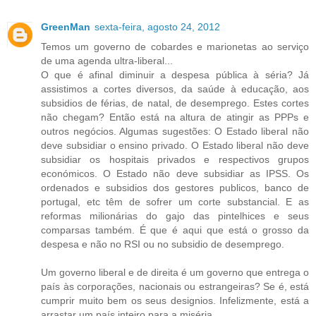
GreenMan
sexta-feira, agosto 24, 2012
Temos um governo de cobardes e marionetas ao serviço
de uma agenda ultra-liberal...
O que é afinal diminuir a despesa pública à séria? Já
assistimos a cortes diversos, da saúde à educação, aos
subsidios de férias, de natal, de desemprego. Estes cortes
não chegam? Então está na altura de atingir as PPPs e
outros negócios. Algumas sugestões: O Estado liberal não
deve subsidiar o ensino privado. O Estado liberal não deve
subsidiar os hospitais privados e respectivos grupos
económicos. O Estado não deve subsidiar as IPSS. Os
ordenados e subsidios dos gestores publicos, banco de
portugal, etc têm de sofrer um corte substancial. E as
reformas milionárias do gajo das pintelhices e seus
comparsas também. É que é aqui que está o grosso da
despesa e não no RSI ou no subsidio de desemprego.
Um governo liberal e de direita é um governo que entrega o
país às corporações, nacionais ou estrangeiras? Se é, está
cumprir muito bem os seus designios. Infelizmente, está a
arrastar um país inteiro para a miséria.