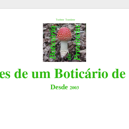
l
Tradutor
Translator
s de um Boticário de
Desde
2003