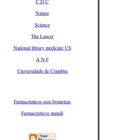
C D C
Nature
Science
The Lancet
National library medicine US
A N F
Universidade de Coimbra
Farmacêuticos sem fronteiras
Farmacêuticos mundi