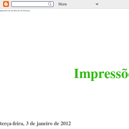
<$BlogRSDUrl$>
Impressões de um Boticário de Província
Impressõe
terça-feira, 3 de janeiro de 2012