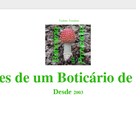
l
Tradutor
Translator
s de um Boticário de
Desde
2003