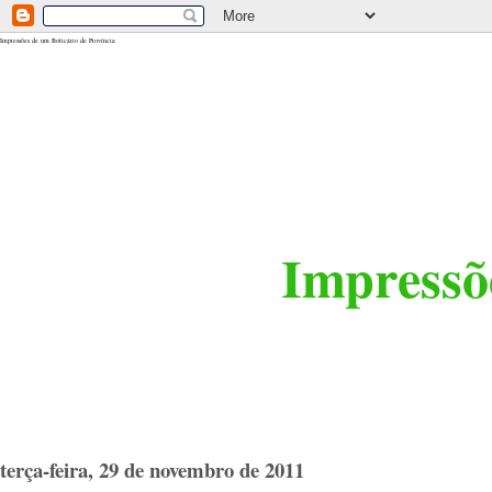
<$BlogRSDUrl$>
Impressões de um Boticário de Província
Impressõe
terça-feira, 29 de novembro de 2011