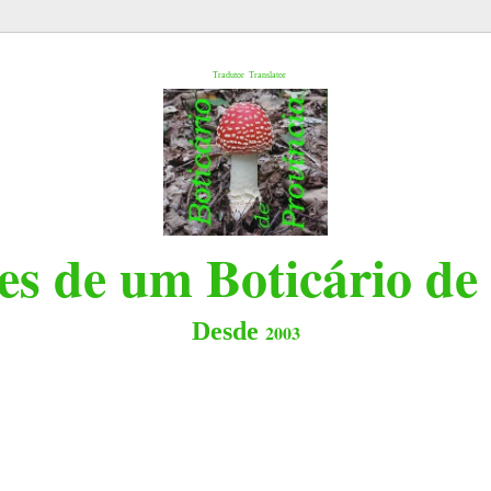
l
Tradutor
Translator
s de um Boticário de
Desde
2003