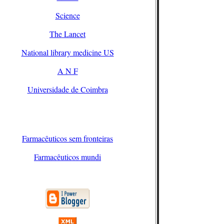
Science
The Lancet
National library medicine US
A N F
Universidade de Coimbra
Farmacêuticos sem fronteiras
Farmacêuticos mundi