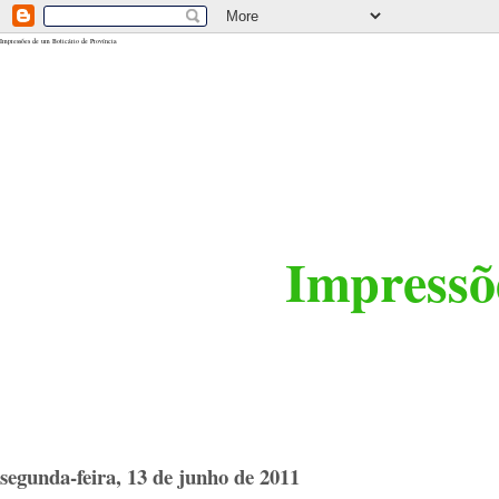
<$BlogRSDUrl$>
Impressões de um Boticário de Província
Impressõe
segunda-feira, 13 de junho de 2011