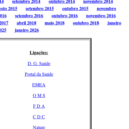
14
setembro 2014
outubro 2014
novembro 2014
osto 2015
setembro 2015
outubro 2015
novembro
2016
setembro 2016
outubro 2016
novembro 2016
2017
abril 2018
maio 2018
outubro 2018
janeiro
025
janeiro 2026
Ligações:
D. G. Saúde
Portal da Saúde
EMEA
O M S
F D A
C D C
Nature