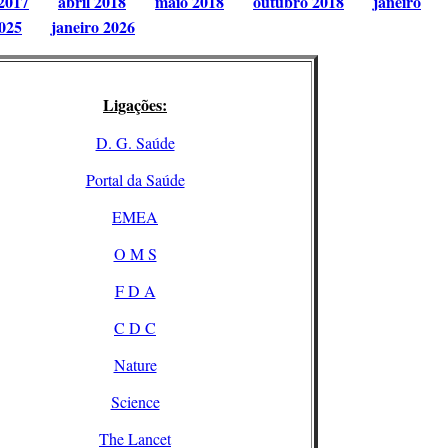
2017
abril 2018
maio 2018
outubro 2018
janeiro
025
janeiro 2026
Ligações:
D. G. Saúde
Portal da Saúde
EMEA
O M S
F D A
C D C
Nature
Science
The Lancet