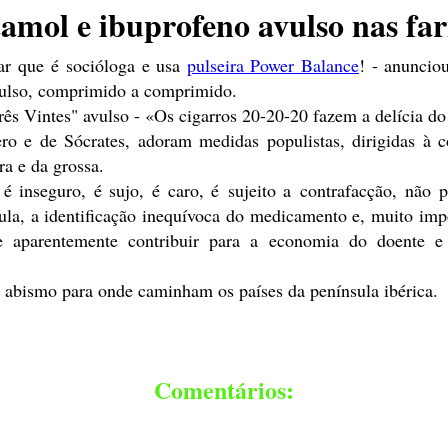
amol e ibuprofeno avulso nas fa
ar que é socióloga e usa
pulseira Power Balance
! - anuncio
vulso, comprimido a comprimido.
s Vintes" avulso - «Os cigarros 20-20-20 fazem a delícia d
o e de Sócrates, adoram medidas populistas, dirigidas à c
ra e da grossa.
nseguro, é sujo, é caro, é sujeito a contrafacção, não perm
bula, a identificação inequívoca do medicamento e, muito i
e aparentemente contribuir para a economia do doente 
 abismo para onde caminham os países da península ibérica.
Comentários: