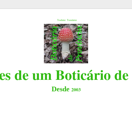
l
Tradutor
Translator
s de um Boticário de
Desde
2003