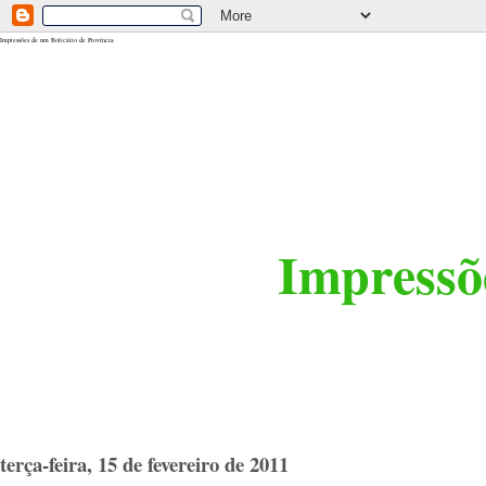
<$BlogRSDUrl$>
Impressões de um Boticário de Província
Impressõe
terça-feira, 15 de fevereiro de 2011