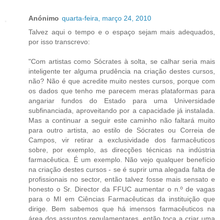
Anónimo
quarta-feira, março 24, 2010
Talvez aqui o tempo e o espaço sejam mais adequados,
por isso transcrevo:
"Com artistas como Sócrates à solta, se calhar seria mais
inteligente ter alguma prudência na criação destes cursos,
não? Não é que acredite muito nestes cursos, porque com
os dados que tenho me parecem meras plataformas para
angariar fundos do Estado para uma Universidade
subfinanciada, aproveitando por a capacidade já instalada.
Mas a continuar a seguir este caminho não faltará muito
para outro artista, ao estilo de Sócrates ou Correia de
Campos, vir retirar a exclusividade dos farmacêuticos
sobre, por exemplo, as direcções técnicas na indústria
farmacêutica. É um exemplo. Não vejo qualquer benefício
na criação destes cursos - se é suprir uma alegada falta de
profissionais no sector, então talvez fosse mais sensato e
honesto o Sr. Director da FFUC aumentar o n.º de vagas
para o MI em Ciências Farmacêuticas da instituição que
dirige. Bem sabemos que há imensos farmacêuticos na
área dos assuntos regulamentares, então toca a criar uma