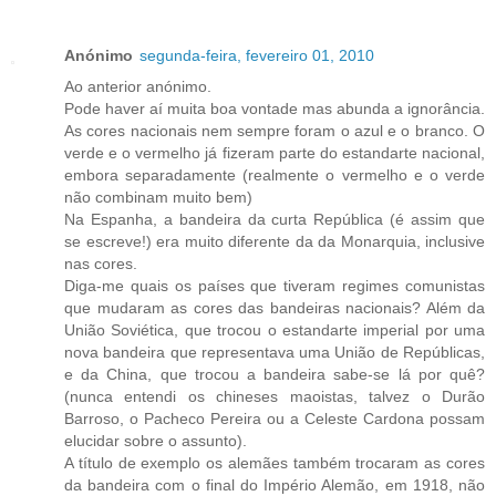
Anónimo
segunda-feira, fevereiro 01, 2010
Ao anterior anónimo.
Pode haver aí muita boa vontade mas abunda a ignorância.
As cores nacionais nem sempre foram o azul e o branco. O
verde e o vermelho já fizeram parte do estandarte nacional,
embora separadamente (realmente o vermelho e o verde
não combinam muito bem)
Na Espanha, a bandeira da curta República (é assim que
se escreve!) era muito diferente da da Monarquia, inclusive
nas cores.
Diga-me quais os países que tiveram regimes comunistas
que mudaram as cores das bandeiras nacionais? Além da
União Soviética, que trocou o estandarte imperial por uma
nova bandeira que representava uma União de Repúblicas,
e da China, que trocou a bandeira sabe-se lá por quê?
(nunca entendi os chineses maoistas, talvez o Durão
Barroso, o Pacheco Pereira ou a Celeste Cardona possam
elucidar sobre o assunto).
A título de exemplo os alemães também trocaram as cores
da bandeira com o final do Império Alemão, em 1918, não