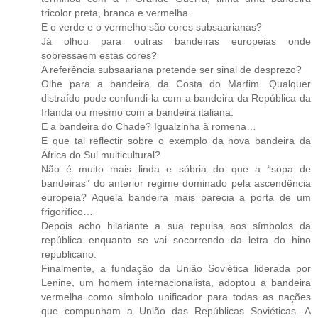
tricolor preta, branca e vermelha.
E o verde e o vermelho são cores subsaarianas?
Já olhou para outras bandeiras europeias onde
sobressaem estas cores?
A referência subsaariana pretende ser sinal de desprezo?
Olhe para a bandeira da Costa do Marfim. Qualquer
distraído pode confundi-la com a bandeira da República da
Irlanda ou mesmo com a bandeira italiana.
E a bandeira do Chade? Igualzinha à romena…
E que tal reflectir sobre o exemplo da nova bandeira da
África do Sul multicultural?
Não é muito mais linda e sóbria do que a “sopa de
bandeiras” do anterior regime dominado pela ascendência
europeia? Aquela bandeira mais parecia a porta de um
frigorífico…
Depois acho hilariante a sua repulsa aos símbolos da
república enquanto se vai socorrendo da letra do hino
republicano.
Finalmente, a fundação da União Soviética liderada por
Lenine, um homem internacionalista, adoptou a bandeira
vermelha como símbolo unificador para todas as nações
que compunham a União das Repúblicas Soviéticas. A