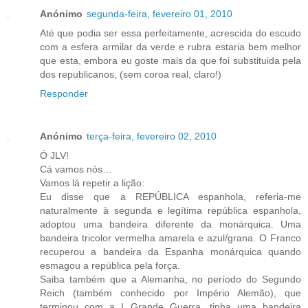
Anónimo
segunda-feira, fevereiro 01, 2010
Até que podia ser essa perfeitamente, acrescida do escudo
com a esfera armilar da verde e rubra estaria bem melhor
que esta, embora eu goste mais da que foi substituida pela
dos republicanos, (sem coroa real, claro!)
Responder
Anónimo
terça-feira, fevereiro 02, 2010
Ó JLV!
Cá vamos nós…
Vamos lá repetir a lição:
Eu disse que a REPÚBLICA espanhola, referia-me
naturalmente à segunda e legítima república espanhola,
adoptou uma bandeira diferente da monárquica. Uma
bandeira tricolor vermelha amarela e azul/grana. O Franco
recuperou a bandeira da Espanha monárquica quando
esmagou a república pela força.
Saiba também que a Alemanha, no período do Segundo
Reich (também conhecido por Império Alemão), que
terminou com a I Grande Guerra, tinha uma bandeira