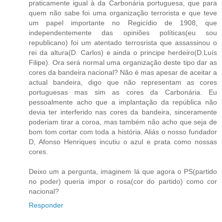
praticamente igual à da Carbonária portuguesa, que para
quem não sabe foi uma organização terrorista e que teve
um papel importante no Regicídio de 1908, que
independentemente das opiniões políticas(eu sou
republicano) foi um atentado terrosrista que assassinou o
rei da altura(D. Carlos) e ainda o principe herdeiro(D.Luís
Filipe). Ora será normal uma organização deste tipo dar as
cores da bandeira nacional? Não é mas apesar de aceitar a
actual bandeira, digo que não representam as cores
portuguesas mas sim as cores da Carbonária. Eu
pessoalmente acho que a implantação da república não
devia ter interferido nas cores da bandeira, sinceramente
poderiam tirar a coroa, mas também não acho que seja de
bom tom cortar com toda a história. Aliás o nosso fundador
D, Afonso Henriques incutiu o azul e prata como nossas
cores.
Deixo um a pergunta, imaginem lá que agora o PS(partido
no poder) queria impor o rosa(cor do partido) como cor
nacional?
Responder