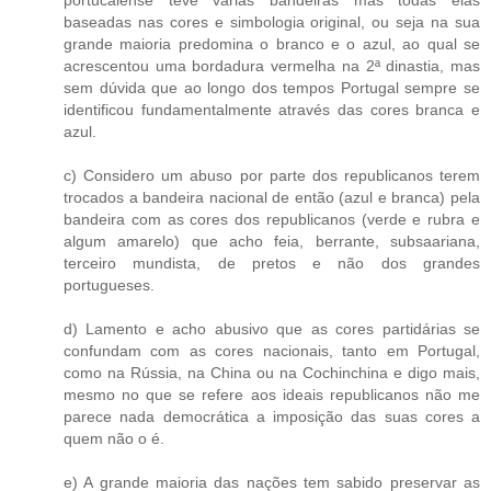
portucalense teve várias bandeiras mas todas elas
baseadas nas cores e simbologia original, ou seja na sua
grande maioria predomina o branco e o azul, ao qual se
acrescentou uma bordadura vermelha na 2ª dinastia, mas
sem dúvida que ao longo dos tempos Portugal sempre se
identificou fundamentalmente através das cores branca e
azul.
c) Considero um abuso por parte dos republicanos terem
trocados a bandeira nacional de então (azul e branca) pela
bandeira com as cores dos republicanos (verde e rubra e
algum amarelo) que acho feia, berrante, subsaariana,
terceiro mundista, de pretos e não dos grandes
portugueses.
d) Lamento e acho abusivo que as cores partidárias se
confundam com as cores nacionais, tanto em Portugal,
como na Rússia, na China ou na Cochinchina e digo mais,
mesmo no que se refere aos ideais republicanos não me
parece nada democrática a imposição das suas cores a
quem não o é.
e) A grande maioria das nações tem sabido preservar as