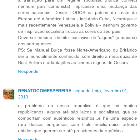
a transição para um regime socialista (nunca conheci
nenhum país comunista) implicasse uma mudança das
cores nacionais! Desde TODOS os países do Leste da
Europa até à América Latina - incluíndo Cuba, Nicarágua e
mais recentemente Venezuela e Bolívia - nenhum governo
de inspiração socialista trocou as cores do seu país.
Deve ser mesmo "defeito" exclusivo de "alguns" (a maioria)
dos portugueses.
PS: Se Manuel Buíça fosse Norte-Americano ou Britânico
sería mundialmente conhecido, com direito a meia dúzia de
Best-Sellers e adaptações ao cinema dignas de Oscars.
Responder
RENATOGOMESPEREIRA
segunda-feira, fevereiro 01,
2010
o problema da nossa republica é que há muitos
republicanos, alguns até são laicos e socialistas, que se
comportam com autênticos reizinhos...e há uma especie
rara desses burgueses com titulo nobiliárquico adrede
obtidos que querem ser até presidentes da república...
Responder