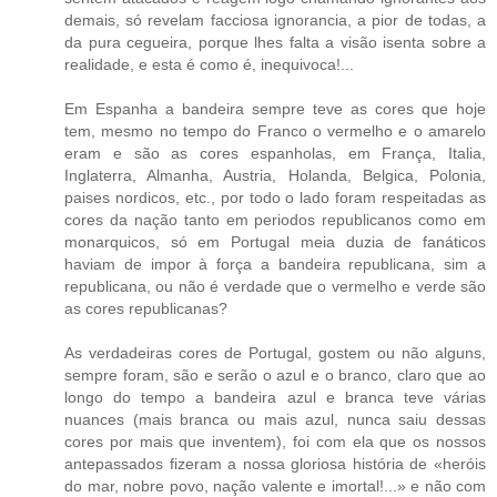
demais, só revelam facciosa ignorancia, a pior de todas, a
da pura cegueira, porque lhes falta a visão isenta sobre a
realidade, e esta é como é, inequivoca!...
Em Espanha a bandeira sempre teve as cores que hoje
tem, mesmo no tempo do Franco o vermelho e o amarelo
eram e são as cores espanholas, em França, Italia,
Inglaterra, Almanha, Austria, Holanda, Belgica, Polonia,
paises nordicos, etc., por todo o lado foram respeitadas as
cores da nação tanto em periodos republicanos como em
monarquicos, só em Portugal meia duzia de fanáticos
haviam de impor à força a bandeira republicana, sim a
republicana, ou não é verdade que o vermelho e verde são
as cores republicanas?
As verdadeiras cores de Portugal, gostem ou não alguns,
sempre foram, são e serão o azul e o branco, claro que ao
longo do tempo a bandeira azul e branca teve várias
nuances (mais branca ou mais azul, nunca saiu dessas
cores por mais que inventem), foi com ela que os nossos
antepassados fizeram a nossa gloriosa história de «heróis
do mar, nobre povo, nação valente e imortal!...» e não com