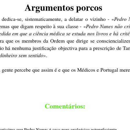
Argumentos porcos
edica-se, sistematicamente, a delatar o vizinho - «
Pedro N
emas que digam respeito à sua classe - «
Pedro Nunes não cri
dida em que a ciência médica se estuda nos livros e há crité
ara que os membros da Ordem que dirige se consciencialize
ão há nenhuma justificação objectiva para a prescrição de Ta
 dinheiro sem sentido
».
 a gente percebe que assim é e que os Médicos e Portugal me
Comentários:
laríssimo que Pedro Nunes é caso para analgésico estupefaciente.