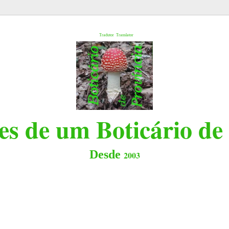
l
Tradutor
Translator
s de um Boticário de
Desde
2003