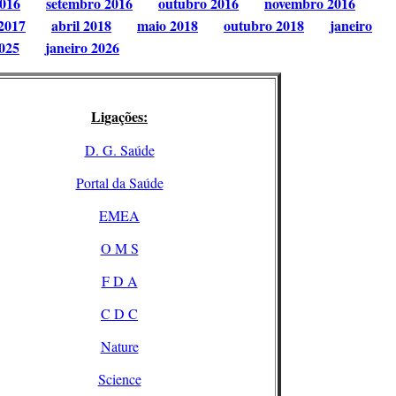
2016
setembro 2016
outubro 2016
novembro 2016
2017
abril 2018
maio 2018
outubro 2018
janeiro
025
janeiro 2026
Ligações:
D. G. Saúde
Portal da Saúde
EMEA
O M S
F D A
C D C
Nature
Science