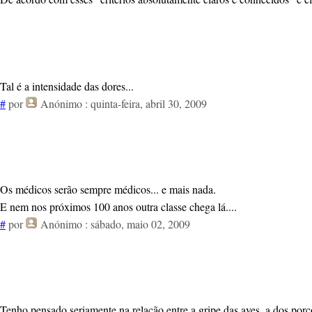
Tal é a intensidade das dores...
#
por
Anónimo
: quinta-feira, abril 30, 2009
Os médicos serão sempre médicos... e mais nada.
E nem nos próximos 100 anos outra classe chega lá....
#
por
Anónimo
: sábado, maio 02, 2009
Tenho pensado seriamente na relação entre a gripe das aves, a dos porc