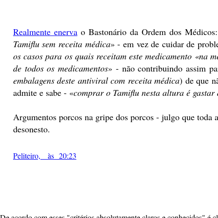
Realmente enerva
o Bastonário da Ordem dos Médicos: d
Tamiflu sem receita médica
» - em vez de cuidar de probl
os casos para os quais receitam este medicamento «na me
de todos os medicamentos
» - não contribuindo assim p
embalagens deste antiviral com receita médica
) de que n
admite e sabe - «
comprar o Tamiflu nesta altura é gastar
Argumentos porcos na gripe dos porcos - julgo que toda
desonesto.
Peliteiro, às 20:23
De acordo com esses "critérios absolutamente claros e conhecidos" é c