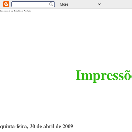
<$BlogRSDUrl$>
Impressões de um Boticário de Província
Impressõe
quinta-feira, 30 de abril de 2009