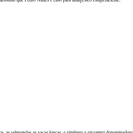
os, as salmonelas,as vacas loucas, e similares e encontrei denominador