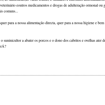
 uso veterinário eoutros medicamentos e drogas de adulteração ormonal o
is comuns...
uer para a nossa alimentação directa, quer para a nossa higiene e bem 
, o suninicultor a abater os porcos e o dono dos cabritos e ovelhas ate
serÁ?