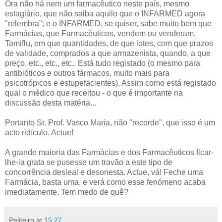
Ora não há nem um farmacêutico neste país, mesmo
estagiário, que não saiba aquilo que o INFARMED agora
"relembra"; e o INFARMED, se quiser, sabe muito bem que
Farmácias, que Farmacêuticos, vendem ou venderam,
Tamiflu, em que quantidades, de que lotes, com que prazos
de validade, comprados a que armazenista, quando, a que
preço, etc., etc., etc.. Está tudo registado (o mesmo para
antibióticos e outros fármacos, muito mais para
psicotrópicos e estupefacientes). Assim como está registado
qual o médico que receitou - o que é importante na
discussão desta matéria...
Portanto Sr. Prof. Vasco Maria, não "recorde", que isso é um
acto ridículo. Actue!
A grande maioria das Farmácias e dos Farmacêuticos ficar-
lhe-ia grata se pusesse um travão a este tipo de
concorrência desleal e desonesta. Actue, vá! Feche uma
Farmácia, basta uma, e verá como esse fenómeno acaba
imediatamente. Tem medo de quê?
Peliteiro
at
15:27