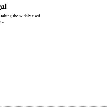
al
e taking the widely used
c.»