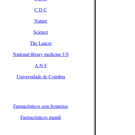
C D C
Nature
Science
The Lancet
National library medicine US
A N F
Universidade de Coimbra
Farmacêuticos sem fronteiras
Farmacêuticos mundi