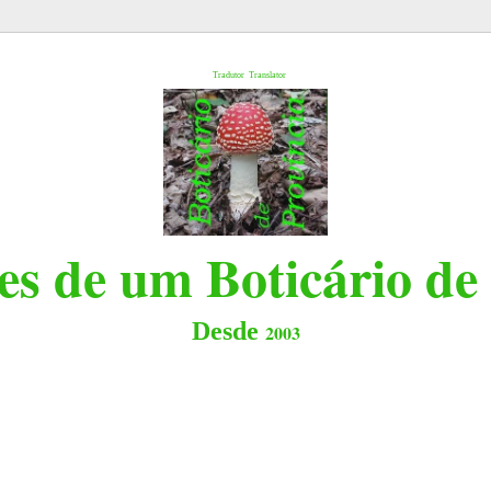
l
Tradutor
Translator
s de um Boticário de
Desde
2003