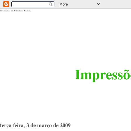
<$BlogRSDUrl$>
Impressões de um Boticário de Província
Impressõe
terça-feira, 3 de março de 2009