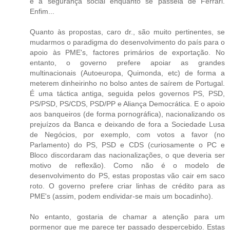
e à segurança social enquanto se passeia de Ferrari.
Enfim...
Quanto às propostas, caro dr., são muito pertinentes, se
mudarmos o paradigma do desenvolvimento do país para o
apoio às PME's, factores primários de exportação. No
entanto, o governo prefere apoiar as grandes
multinacionais (Autoeuropa, Quimonda, etc) de forma a
meterem dinheirinho no bolso antes de saírem de Portugal.
É uma táctica antiga, seguida pelos governos PS, PSD,
PS/PSD, PS/CDS, PSD/PP e Aliança Democrática. E o apoio
aos banqueiros (de forma pornográfica), nacionalizando os
prejuízos da Banca e deixando de fora a Sociedade Lusa
de Negócios, por exemplo, com votos a favor (no
Parlamento) do PS, PSD e CDS (curiosamente o PC e
Bloco discordaram das nacionalizações, o que deveria ser
motivo de reflexão). Como não é o modelo de
desenvolvimento do PS, estas propostas vão cair em saco
roto. O governo prefere criar linhas de crédito para as
PME's (assim, podem endividar-se mais um bocadinho).
No entanto, gostaria de chamar a atenção para um
pormenor que me parece ter passado despercebido. Estas