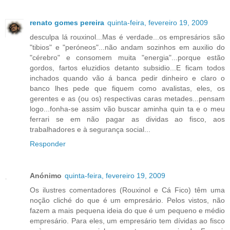
renato gomes pereira
quinta-feira, fevereiro 19, 2009
desculpa lá rouxinol...Mas é verdade...os empresários são
"tibios" e "peróneos"...não andam sozinhos em auxilio do
"cérebro" e consomem muita "energia"...porque estão
gordos, fartos eluzidios detanto subsidio...E ficam todos
inchados quando vão á banca pedir dinheiro e claro o
banco lhes pede que fiquem como avalistas, eles, os
gerentes e as (ou os) respectivas caras metades...pensam
logo...fonha-se assim vão buscar aminha quin ta e o meu
ferrari se em não pagar as dividas ao fisco, aos
trabalhadores e à segurança social...
Responder
Anónimo
quinta-feira, fevereiro 19, 2009
Os ilustres comentadores (Rouxinol e Cá Fico) têm uma
noção cliché do que é um empresário. Pelos vistos, não
fazem a mais pequena ideia do que é um pequeno e médio
empresário. Para eles, um empresário tem dívidas ao fisco