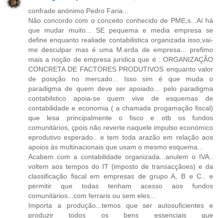
confrade anónimo Pedro Faria...
Não concordo com o conceito conhecido de PME,s...Aí há
que mudar muito... SE pequema e media empresa se
define enquanto realiade contabilistica organizada isso,vai-
me desculpar mas é uma M.erda de empresa... prefimo
mais a noção de empresa juridica que é : ORGANIZAÇÃO
CONCRETA DE FACTORES PRODUTIVOS enquanto valor
de posição no mercado... Isso sim é que muda o
paradigma de quem deve ser apoiado... pelo paradigma
contabilstico apoia-se quem vive de esquemas de
contabilidade e economia ( a chamada progamação fiscal)
que lesa principalmente o fisco e otb os fundos
comunitários, çpois não reverte naquele impulso económico
eprodutivo esperado.. e tem toda arazão em relação aos
apoios às multinacionais que usam o mesmo esquema...
Acabem com a contabilidade organizada...anulem o IVA..
voltem aos tempos do IT (imposto de transacçãoes) e da
classificação fiscal em empresas de grupo A, B e C.. e
permitir que todas tenham acesso aos fundos
comunitários...com ferraris ou sem eles...
Importa a produção...temos que ser autosuficientes e
produzir todos os bens essenciais que