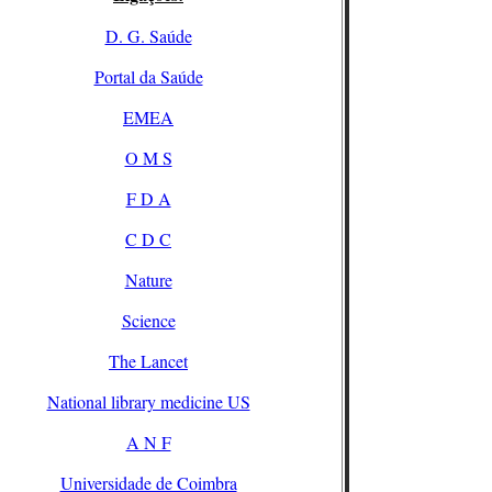
D. G. Saúde
Portal da Saúde
EMEA
O M S
F D A
C D C
Nature
Science
The Lancet
National library medicine US
A N F
Universidade de Coimbra