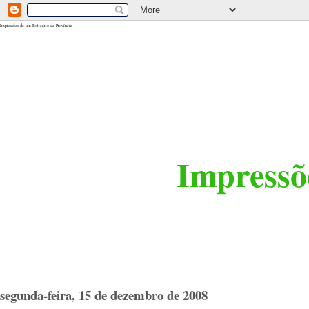
<$BlogRSDUrl$>
Impressões de um Boticário de Província
Impressõe
segunda-feira, 15 de dezembro de 2008