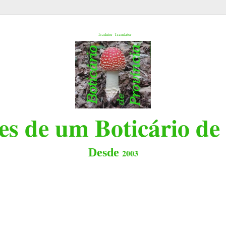
l
Tradutor
Translator
s de um Boticário de
Desde
2003