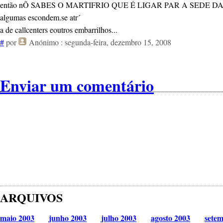
então nÕ SABES O MARTIFRIO QUE É LIGAR PAR A SEDE D
algumas escondem.se atr´
a de callcenters eoutros embarrilhos...
#
por
Anónimo
: segunda-feira, dezembro 15, 2008
Enviar um comentário
ARQUIVOS
maio 2003
junho 2003
julho 2003
agosto 2003
sete