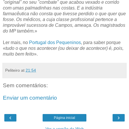
"original" no seu "combate" que acabou vexado e corrido
com umas palmadinhas nas costas. E a indústria
farmacêutica não consta que tivesse perdido o que quer que
fosse. Os médicos, a cuja classe profissional pertence a
improvável sucessora de Campos, ameaça. Os magistrados
do MP também.
»
Ler mais, no
Portugal dos Pequeninos
, para saber porque
«
tudo o que nos acontecer (ou deixar de acontecer) é, pois,
muito bem feito
».
Peliteiro
at
21:54
Sem comentários:
Enviar um comentário
‹
›
Página inicial
Ver a versão da Web